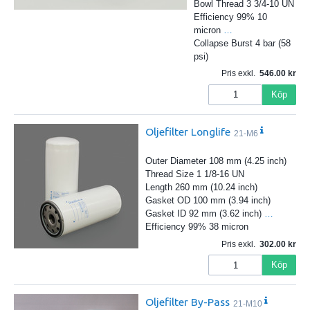
Bowl Thread 3 3/4-10 UN
Efficiency 99% 10
micron
…
Collapse Burst 4 bar (58
psi)
Pris exkl.
546.00
Köp
Oljefilter Longlife
21-M6
Outer Diameter 108 mm (4.25 inch)
Thread Size 1 1/8-16 UN
Length 260 mm (10.24 inch)
Gasket OD 100 mm (3.94 inch)
Gasket ID 92 mm (3.62 inch)
…
Efficiency 99% 38 micron
Pris exkl.
302.00
Köp
Oljefilter By-Pass
21-M10