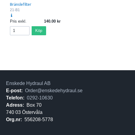
Bränslefilter
21-B1
Pris exkl.
140.00
Köp
Enskede Hydraul AB
E-post:
Order@enskedehydraul.se
Telefon:
0292-10630
Adress:
Box 70
740 03 Östervåla
Org.nr:
556208-5778