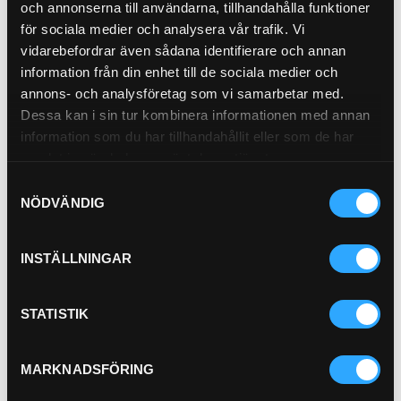
och annonserna till användarna, tillhandahålla funktioner
Hydraulfilter
21-9447
för sociala medier och analysera vår trafik. Vi
Pris exkl.
361.00
vidarebefordrar även sådana identifierare och annan
information från din enhet till de sociala medier och
Köp
annons- och analysföretag som vi samarbetar med.
Dessa kan i sin tur kombinera informationen med annan
Transmissionsfilter Spinon
information som du har tillhandahållit eller som de har
(240mm) Duramax
samlat in när du har använt deras tjänster.
21-6553
Samtyckesval
NÖDVÄNDIG
Outer Diameter 97 mm (3.82 inch)
Thread Size 1 3/8-12 UN
Length 239.78 mm (9.44 inch)
Gasket OD 70 mm (2.76 inch)
INSTÄLLNINGAR
Gasket ID 63 mm (2.48 inch)
…
Efficiency Beta 2 4 micron
Pris exkl.
646.00
STATISTIK
Köp
MARKNADSFÖRING
Avluftsfilter
21-0196