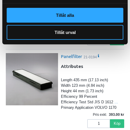
Tillåt alla
Tillåt urval
Pris exkl.
172.00
Köp
Panelfilter
21-0194
Attributes
Length 435 mm (17.13 inch)
Width 123 mm (4.84 inch)
Height 44 mm (1.73 inch)
Efficiency 99 Percent
Efficiency Test Std JIS D 1612
…
Primary Application VOLVO 1170
Pris exkl.
393.00
Köp