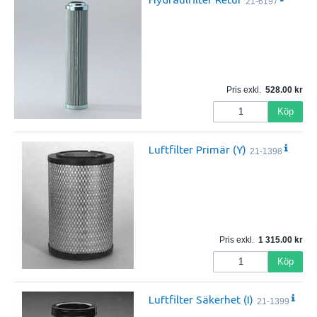
21-6197
Pris exkl.
528.00
Köp
Luftfilter Primär (Y)
21-1398
Pris exkl.
1 315.00
Köp
Luftfilter Säkerhet (I)
21-1399