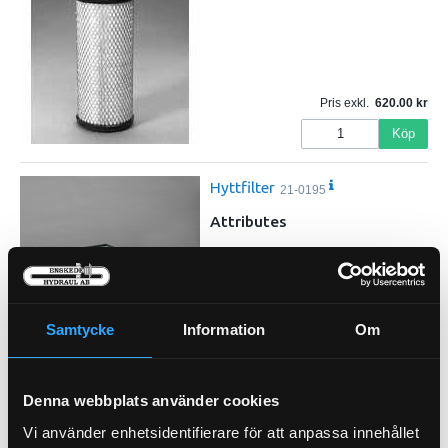
Pris exkl.
620.00
Köp
Hyttfilter
21-0195
Attributes
Length 486 mm (19.13 inch)
Width 286 mm (11.26 inch)
Height 62 mm (2.44 inch)
Efficiency 99 Percent
Samtycke
Information
Om
Efficiency Test Std JIS D 1612
…
Primary Application VOLVO 1170
Pris exkl.
942.00
Denna webbplats använder cookies
Köp
Vi använder enhetsidentifierare för att anpassa innehållet