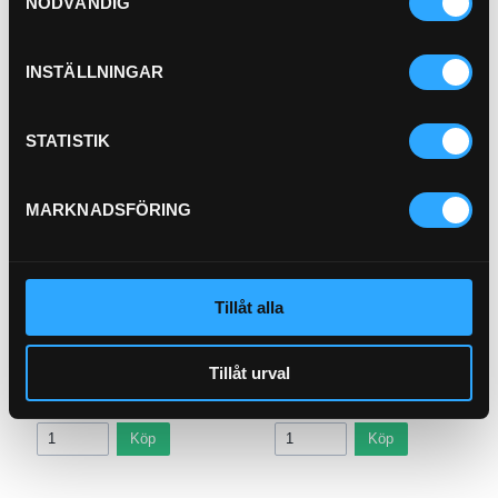
NÖDVÄNDIG
INSTÄLLNINGAR
Pris exkl.
536.00
Köp
STATISTIK
MARKNADSFÖRING
P-NIPPEL BSP (1/2)
Tillåt alla
92-8
P-HYLSA R2/R9 3/4
P21-12
Tillåt urval
Pris exkl.
47.00
Pris exkl.
46.90
Köp
Köp