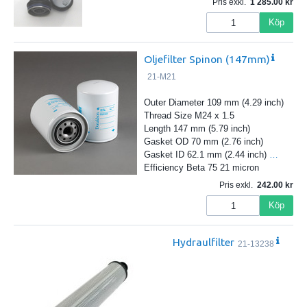
Pris exkl.
1 285.00
Köp
Oljefilter Spinon (147mm)
21-M21
Outer Diameter 109 mm (4.29 inch)
Thread Size M24 x 1.5
Length 147 mm (5.79 inch)
Gasket OD 70 mm (2.76 inch)
Gasket ID 62.1 mm (2.44 inch)
…
Efficiency Beta 75 21 micron
Pris exkl.
242.00
Köp
Hydraulfilter
21-13238