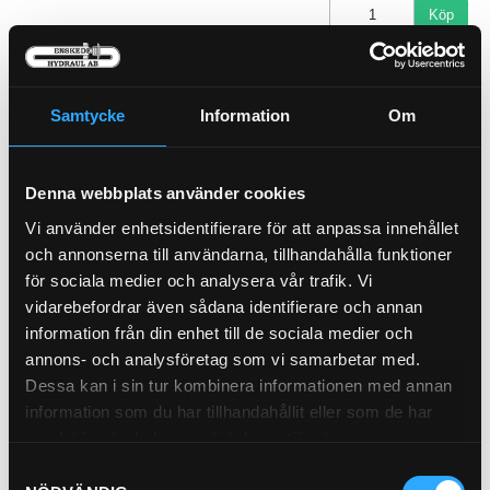
Köp
Hyttfilter
21-60115
Pris exkl.
824.00
Samtycke
Information
Om
Köp
Denna webbplats använder cookies
Luftfilter Primär (Y)
21-60160
Vi använder enhetsidentifierare för att anpassa innehållet
och annonserna till användarna, tillhandahålla funktioner
för sociala medier och analysera vår trafik. Vi
vidarebefordrar även sådana identifierare och annan
information från din enhet till de sociala medier och
Pris exkl.
793.00
annons- och analysföretag som vi samarbetar med.
Köp
Dessa kan i sin tur kombinera informationen med annan
information som du har tillhandahållit eller som de har
Luftfilter Säkerhet (I)
21-60250
samlat in när du har använt deras tjänster.
Samtyckesval