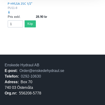
P-HYLSA 2SC 1/2"
PU11-8
Pris exkl.
28.90
Köp
Enskede Hydraul AB
E-post:
Order@enskedehydraul.se
Telefon:
0292-10630
Adress:
Box 70
740 03 Östervåla
Org.nr:
556208-5778