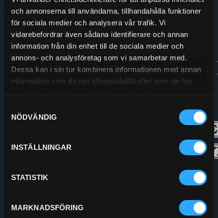
och annonserna till användarna, tillhandahålla funktioner
Org.nr:
556208-5778
för sociala medier och analysera vår trafik. Vi
vidarebefordrar även sådana identifierare och annan
information från din enhet till de sociala medier och
annons- och analysföretag som vi samarbetar med.
Dessa kan i sin tur kombinera informationen med annan
information som du har tillhandahållit eller som de har
samlat in när du har använt deras tjänster.
Samtyckesval
NÖDVÄNDIG
INSTÄLLNINGAR
STATISTIK
MARKNADSFÖRING