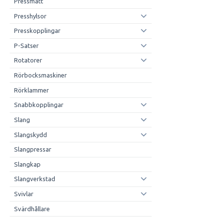
Pressmått
Presshylsor
Presskopplingar
P-Satser
Rotatorer
Rörbocksmaskiner
Rörklammer
Snabbkopplingar
Slang
Slangskydd
Slangpressar
Slangkap
Slangverkstad
Svivlar
Svärdhållare