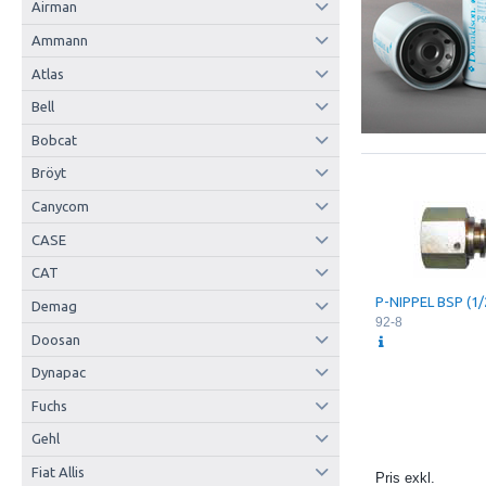
Airman
Ammann
Atlas
Bell
Bobcat
Bröyt
Canycom
CASE
CAT
P-NIPPEL BSP (1/
Demag
92-8
Doosan
Dynapac
Fuchs
Gehl
Fiat Allis
Pris exkl.