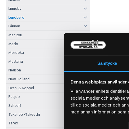
Ljungby
Lundberg
Lännen
Manitou
Merlo
Morooka
Mustang
Samtycke
Neuson
New Holland
Denna webbplats använder 
Oren. & Koppel
Vi använder enhetsidentifierar
Pel job
sociala medier och analysera 
till de sociala medier och a
Schaeff
med annan information som du 
Take job -Takeuchi
Terex
Samtyckesval