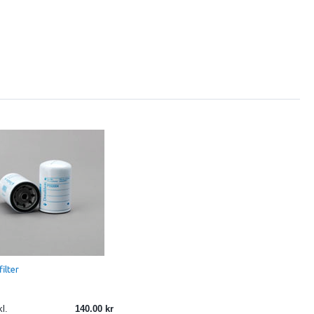
ilter
l.
140.00