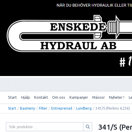
Start
Hjälp
Kontakt
Om oss
Kampanjer
Mässor
Nyheter !
L
Start
/
Basmeny
/
Filter
/
Entreprenad
/
Lundberg
/
341/S (Perkins 4,236)
341/S (Per