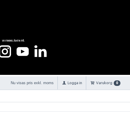
Nu visas pris exkl. moms
Logga in
Varukorg
0