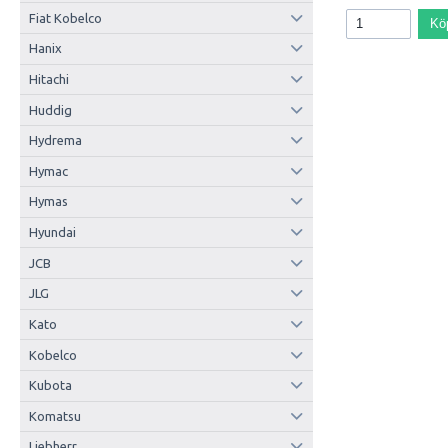
Fiat Kobelco
Kö
Hanix
Hitachi
Huddig
Hydrema
Hymac
Hymas
Hyundai
JCB
JLG
Kato
Kobelco
Kubota
Komatsu
Liebherr