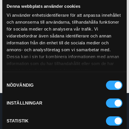
Pris exkl.
359.00
Pris exkl.
91.00
Denna webbplats använder cookies
Köp
Köp
Vi använder enhetsidentifierare för att anpassa innehållet
och annonserna till användarna, tillhandahålla funktioner
för sociala medier och analysera vår trafik. Vi
Bränslefilter förfilter
vidarebefordrar även sådana identifierare och annan
21-S20
information från din enhet till de sociala medier och
Pris exkl.
16.00
annons- och analysföretag som vi samarbetar med.
Köp
Dessa kan i sin tur kombinera informationen med annan
information som du har tillhandahållit eller som de har
samlat in när du har använt deras tjänster.
Samtyckesval
NÖDVÄNDIG
INSTÄLLNINGAR
Enskede Hydraul AB
E-post:
Order@enskedehydraul.se
Telefon:
0292-10630
STATISTIK
Adress:
Box 70