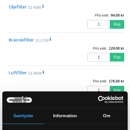
Oljefilter
21-9385
Pris exkl.
94.00
Köp
Bränslefilter
21-2700
Pris exkl.
129.00
Köp
Luftfilter
21-8589
Pris exkl.
176.00
Köp
Samtycke
Information
Om
Bränslefilter In-Line
Luftfilter
21-452
21-2822