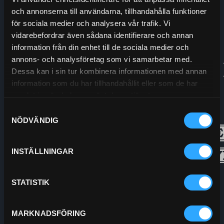
och annonserna till användarna, tillhandahålla funktioner
Org.nr:
556208-5778
för sociala medier och analysera vår trafik. Vi
vidarebefordrar även sådana identifierare och annan
information från din enhet till de sociala medier och
annons- och analysföretag som vi samarbetar med.
Dessa kan i sin tur kombinera informationen med annan
information som du har tillhandahållit eller som de har
samlat in när du har använt deras tjänster.
Samtyckesval
NÖDVÄNDIG
INSTÄLLNINGAR
STATISTIK
MARKNADSFÖRING