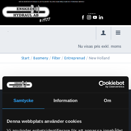
Nu visas pris exkl. moms
Start
/
Basmeny
/
Filter
/
Entreprenad
/
New Holland
Samtycke
Information
Om
Enskede Hydraul AB
E-post:
Order@enskedehydraul.se
Telefon:
0292-10630
Denna webbplats använder cookies
Adress:
Box 70
Vi använder enhetsidentifierare för att anpassa innehållet
740 03 Östervåla