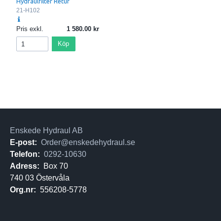
Hydraulfilter Retur
21-H102
Pris exkl.
1 580.00
Köp
Enskede Hydraul AB
E-post:
Order@enskedehydraul.se
Telefon:
0292-10630
Adress:
Box 70
740 03 Östervåla
Org.nr:
556208-5778