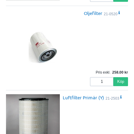
Oljefilter
21-0520
Pris exkl.
258.00
Köp
Luftfilter Primär (Y)
21-2503