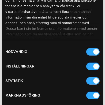
och annonserna till användarna, tillhandahålla funktioner
Köp
för sociala medier och analysera vår trafik. Vi
vidarebefordrar även sådana identifierare och annan
Adbluefilter
information från din enhet till de sociala medier och
(95.4mm)
annons- och analysföretag som vi samarbetar med.
Dessa kan i sin tur kombinera informationen med annan
21-546
information som du har tillhandahållit eller som de har
Inner Diameter 20.5 mm
samlat in när du har använt deras tjänster.
(0.81 inch)
Overall Length 95.4 mm
Samtyckesval
(3.76 inch)
NÖDVÄNDIG
Outer Diameter 48.4 mm
(1.91 inch)
…
Length 87.8 mm (3.76
INSTÄLLNINGAR
inch)
Pris exkl.
531.00
STATISTIK
Köp
Hyttfilter Racoon Miljö
MARKNADSFÖRING
21-1579R
Pris exkl.
1 305.00