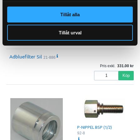
Köp
Tillåt alla
Avluftsfilter
21-7061
Pris exkl.
666.90
Tillåt urval
Köp
Adbluefilter Sil
21-886
Pris exkl.
331.00
Köp
P-NIPPEL BSP (1/2)
92-8