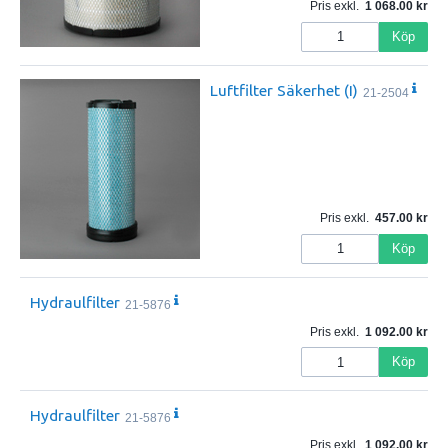
Pris exkl.
1 068.00
Köp
Luftfilter Säkerhet (I)
21-2504
Pris exkl.
457.00
Köp
Hydraulfilter
21-5876
Pris exkl.
1 092.00
Köp
Hydraulfilter
21-5876
Pris exkl.
1 092.00