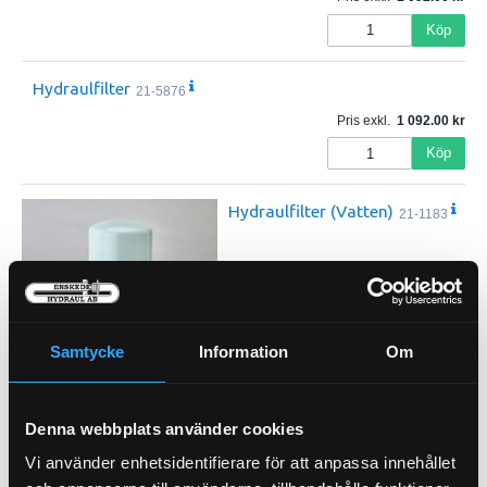
Köp
Hydraulfilter
21-5876
Pris exkl.
1 092.00
Köp
Hydraulfilter (Vatten)
21-1183
Samtycke
Information
Om
Pris exkl.
762.00
Köp
Denna webbplats använder cookies
Hydraulfilter Spinon Duramax
21-5338
Vi använder enhetsidentifierare för att anpassa innehållet
Pris exkl.
607.00