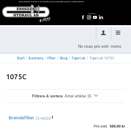
Nu visas pris exkl. moms
Start
/
Basmeny
/
Filter
/
Skog
/
Tigercat
/
Tigercat 1075C
1075C
Filtrera & sortera
Antal artiklar 15
Bränslefilter
21-69110
Pris exkl.
566.00