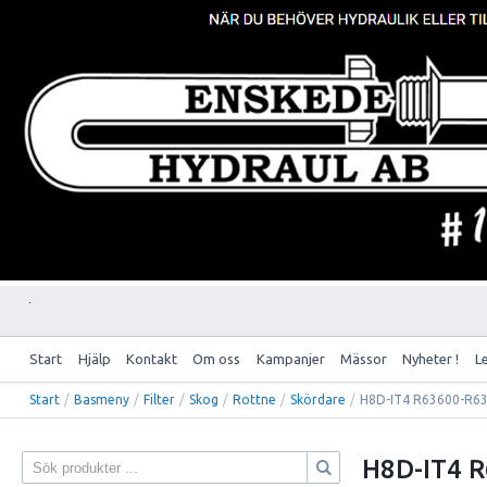
Start
Hjälp
Kontakt
Om oss
Kampanjer
Mässor
Nyheter !
L
Start
/
Basmeny
/
Filter
/
Skog
/
Rottne
/
Skördare
/
H8D-IT4 R63600-R6
H8D-IT4 