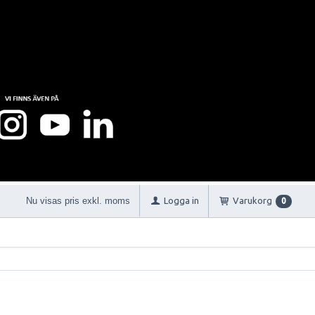
Nu visas pris exkl. moms
Logga in
Varukorg
0