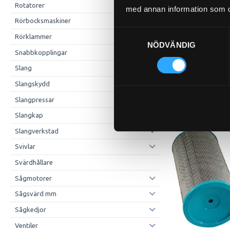
Rotatorer
med annan information som du 
Rörbocksmaskiner
Samtyckesval
Rörklammer
NÖDVÄNDIG
Snabbkopplingar
Slang
Slangskydd
Slangpressar
Slangkap
Slangverkstad
Svivlar
Svärdhållare
Sågmotorer
Sågsvärd mm
Sågkedjor
Ventiler