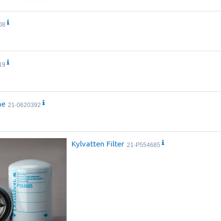
08
19
ne
21-0620392
Kylvatten Filter
21-P554685