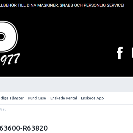
ediga Tjänster
Kund Case
Enskede Rental
Enskede App
3820
R63600-R63820