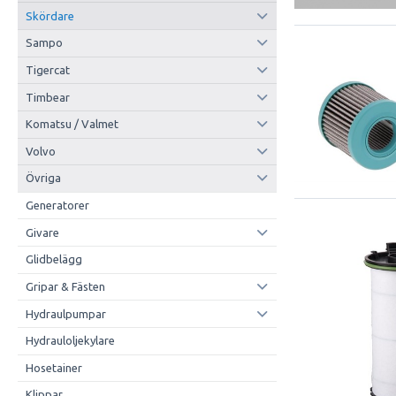
Skördare
Sampo
Tigercat
Timbear
Komatsu / Valmet
Volvo
Övriga
Generatorer
Givare
Glidbelägg
Gripar & Fästen
Hydraulpumpar
Hydrauloljekylare
Hosetainer
Klippar