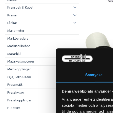
Kranspak & Kabel
Kranar
Länkar
Manometer
Markberedare
Maskintillbehör
Matarhjul
Matarvalsmotorer
Multikopplingar
Samtycke
Olja, Fett & Kem
Pressmått
Hydraulfilter
2
Denna webbplats använder 
Presshylsor
Vi använder enhetsidentifierar
Presskopplingar
sociala medier och analysera 
P-Satser
till de sociala medier och a