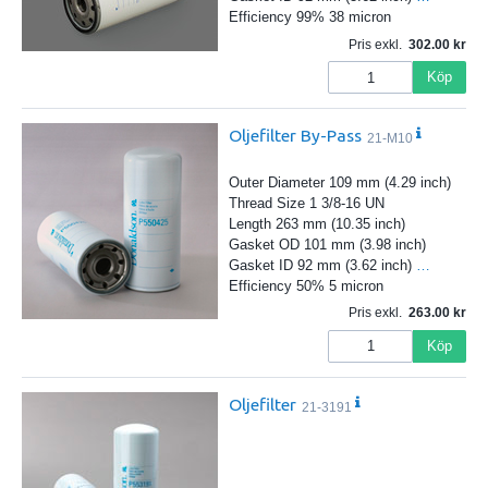
Efficiency 99% 38 micron
Pris exkl.
302.00
Köp
Oljefilter By-Pass
21-M10
Outer Diameter 109 mm (4.29 inch)
Thread Size 1 3/8-16 UN
Length 263 mm (10.35 inch)
Gasket OD 101 mm (3.98 inch)
Gasket ID 92 mm (3.62 inch)
…
Efficiency 50% 5 micron
Pris exkl.
263.00
Köp
Oljefilter
21-3191