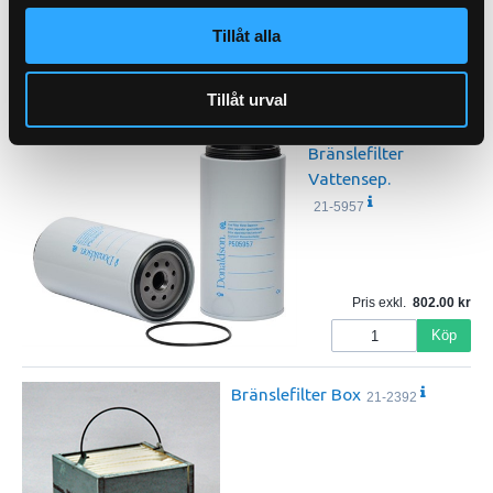
Tillåt alla
Pris exkl.
270.00
Köp
Tillåt urval
Bränslefilter
Vattensep.
21-5957
Pris exkl.
802.00
Köp
Bränslefilter Box
21-2392