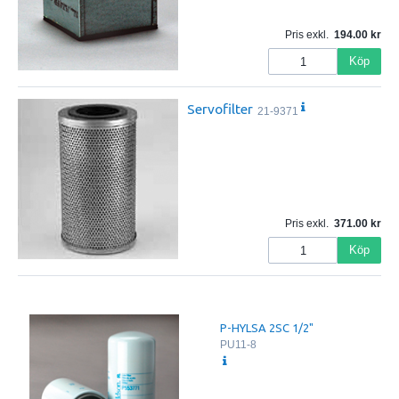
Pris exkl.
194.00
Köp
Servofilter
21-9371
Pris exkl.
371.00
Köp
P-HYLSA 2SC 1/2"
PU11-8