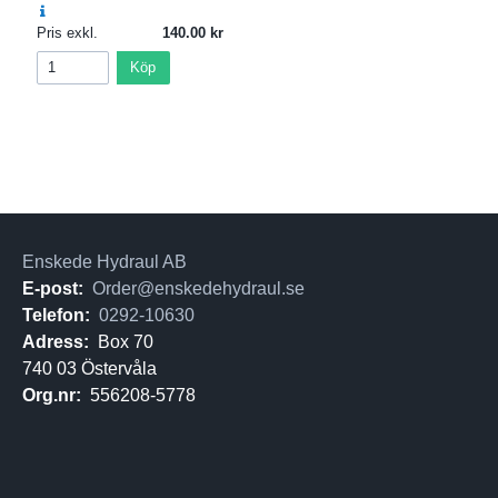
Pris exkl.
140.00
Köp
Enskede Hydraul AB
E-post:
Order@enskedehydraul.se
Telefon:
0292-10630
Adress:
Box 70
740 03 Östervåla
Org.nr:
556208-5778