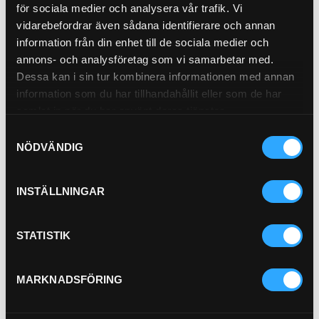
för sociala medier och analysera vår trafik. Vi
vidarebefordrar även sådana identifierare och annan
information från din enhet till de sociala medier och
Pris exkl.
773.00
annons- och analysföretag som vi samarbetar med.
Dessa kan i sin tur kombinera informationen med annan
Köp
information som du har tillhandahållit eller som de har
samlat in när du har använt deras tjänster.
Andingsfilter
21-5700
Samtyckesval
Avluftningsfilter med
NÖDVÄNDIG
backventil
INSTÄLLNINGAR
Pris exkl.
299.00
Köp
STATISTIK
Kylvatten Filter
21-2096
MARKNADSFÖRING