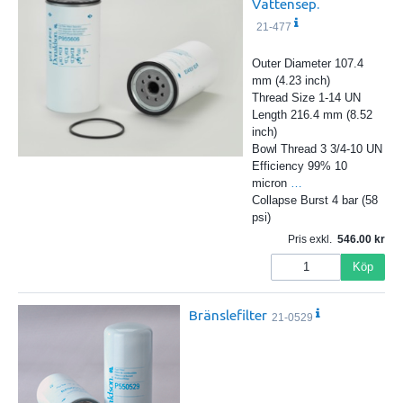
Vattensep.
21-477
Outer Diameter 107.4
mm (4.23 inch)
Thread Size 1-14 UN
Length 216.4 mm (8.52
inch)
Bowl Thread 3 3/4-10 UN
Efficiency 99% 10
micron
…
Collapse Burst 4 bar (58
psi)
Pris exkl.
546.00
Köp
Bränslefilter
21-0529