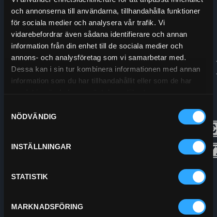
och annonserna till användarna, tillhandahålla funktioner
Org.nr:
556208-5778
för sociala medier och analysera vår trafik. Vi
vidarebefordrar även sådana identifierare och annan
information från din enhet till de sociala medier och
annons- och analysföretag som vi samarbetar med.
Dessa kan i sin tur kombinera informationen med annan
information som du har tillhandahållit eller som de har
samlat in när du har använt deras tjänster.
Samtyckesval
NÖDVÄNDIG
INSTÄLLNINGAR
STATISTIK
MARKNADSFÖRING