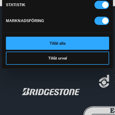
STATISTIK
Enskede Hydraul AB
MARKNADSFÖRING
E-post:
Order@enskedehydraul.se
Telefon:
0292-10630
Adress:
Box 70
740 03 Östervåla
Tillåt alla
Org.nr:
556208-5778
Tillåt urval