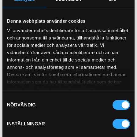
Köp
Köp
Denna webbplats använder cookies
Vi använder enhetsidentifierare för att anpassa innehållet
och annonserna till användarna, tillhandahålla funktioner
för sociala medier och analysera vår trafik. Vi
vidarebefordrar även sådana identifierare och annan
information från din enhet till de sociala medier och
annons- och analysföretag som vi samarbetar med.
Dessa kan i sin tur kombinera informationen med annan
Bränslefilter förfilter
information som du har tillhandahållit eller som de har
21-2051
samlat in när du har använt deras tjänster.
Pris exkl.
116.00
Samtyckesval
Köp
NÖDVÄNDIG
INSTÄLLNINGAR