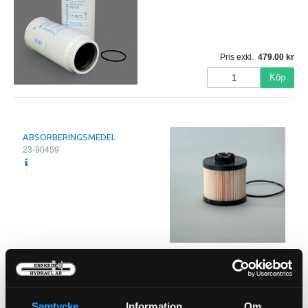
Pris exkl.
479.00
Köp
ABSORBERINGSMEDEL
23-90459
Bränslefilter
21-1551
Pris exkl.
93.00
Pris exkl.
184.00
Samtycke
Information
Om