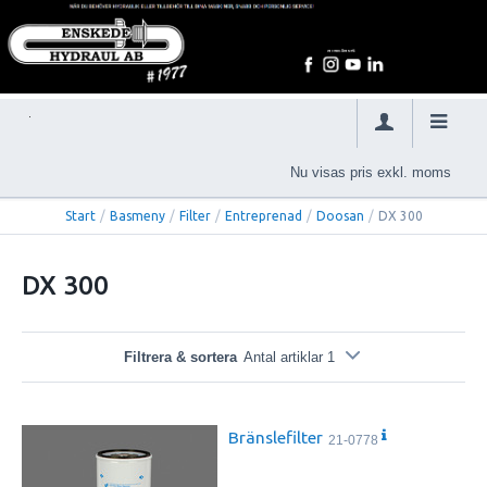
Nu visas pris exkl. moms
Start
/
Basmeny
/
Filter
/
Entreprenad
/
Doosan
/
DX 300
DX 300
Filtrera & sortera
Antal artiklar 1
Bränslefilter
21-0778