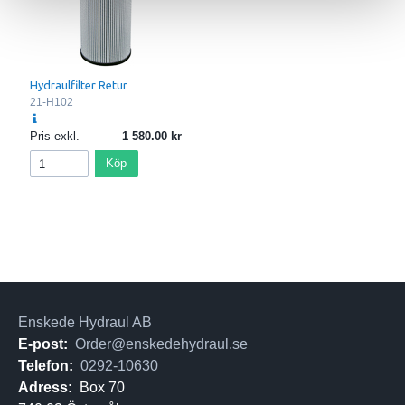
Hydraulfilter Retur
21-H102
Pris exkl.
1 580.00
Köp
Enskede Hydraul AB
E-post:
Order@enskedehydraul.se
Telefon:
0292-10630
Adress:
Box 70