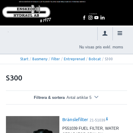
Nu visas pris exkl. moms
Start
/
Basmeny
/
Filter
/
Entreprenad
/
Bobcat
/
S300
S300
Filtrera & sortera
Antal artiklar 5
Bränslefilter
21-51039
P551039 FUEL FILTER, WATER