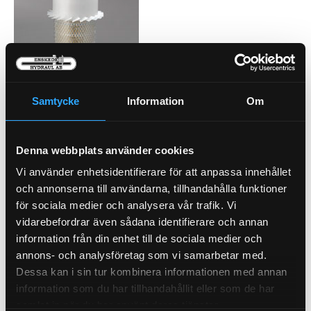
Pris exkl.
361.00
Köp
Samtycke
Information
Om
Luftfilter Säkerhet (I)
21-8999
Denna webbplats använder cookies
Vi använder enhetsidentifierare för att anpassa innehållet
och annonserna till användarna, tillhandahålla funktioner
för sociala medier och analysera vår trafik. Vi
Pris exkl.
418.00
vidarebefordrar även sådana identifierare och annan
Köp
information från din enhet till de sociala medier och
annons- och analysföretag som vi samarbetar med.
Dessa kan i sin tur kombinera informationen med annan
information som du har tillhandahållit eller som de har
samlat in när du har använt deras tjänster.