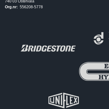
740 03 Östervåla
Org.nr:
556208-5778