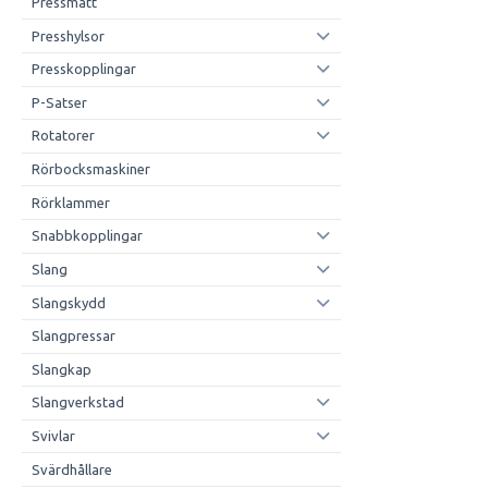
Pressmått
Presshylsor
Presskopplingar
P-Satser
Rotatorer
Rörbocksmaskiner
Rörklammer
Snabbkopplingar
Slang
Slangskydd
Slangpressar
Slangkap
Slangverkstad
Svivlar
Svärdhållare