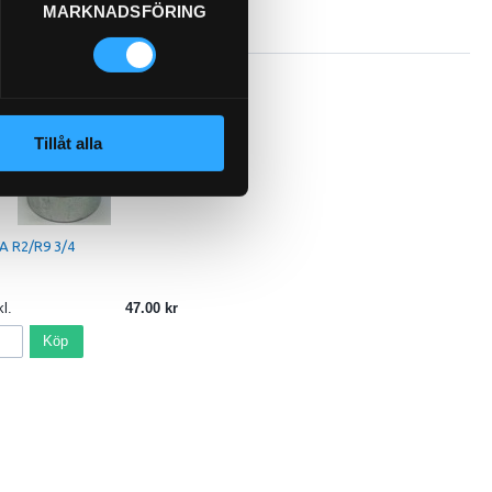
MARKNADSFÖRING
Tillåt alla
A R2/R9 3/4
l.
47.00
Köp