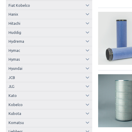
Fiat Kobelco
Hanix
Hitachi
Huddig
Hydrema
Hymac
Hymas
Hyundai
JCB
JLG
Kato
Kobelco
Kubota
Komatsu
Liebherr