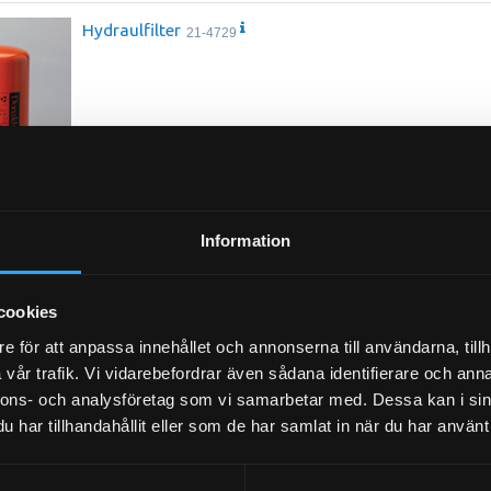
Hydraulfilter
21-4729
Information
Luftfilter
21-0235
Attributes
cookies
e för att anpassa innehållet och annonserna till användarna, tillh
Outer Diameter 85 mm (3.35 inch)
Inner Diameter 25 mm (0.98 inch)
vår trafik. Vi vidarebefordrar även sådana identifierare och anna
Length 113 mm (4.45 inch)
nnons- och analysföretag som vi samarbetar med. Dessa kan i sin
Efficiency 99 Percent
har tillhandahållit eller som de har samlat in när du har använt 
Media Type Cellulose