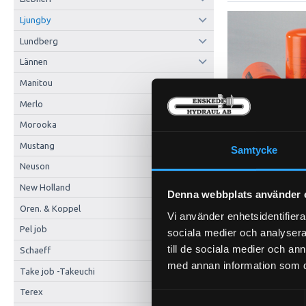
Ljungby
Lundberg
Lännen
Manitou
Merlo
Morooka
Mustang
Samtycke
Neuson
New Holland
Denna webbplats använder 
Oren. & Koppel
Vi använder enhetsidentifierar
Pel job
sociala medier och analysera 
till de sociala medier och a
Schaeff
med annan information som du 
Take job -Takeuchi
Terex
Samtyckesval