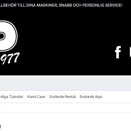
ediga Tjänster
Kund Case
Enskede Rental
Enskede App
)