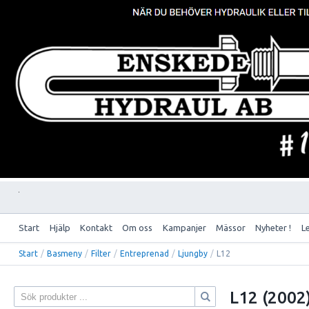
Start
Hjälp
Kontakt
Om oss
Kampanjer
Mässor
Nyheter !
L
Start
/
Basmeny
/
Filter
/
Entreprenad
/
Ljungby
/
L12
L12 (2002