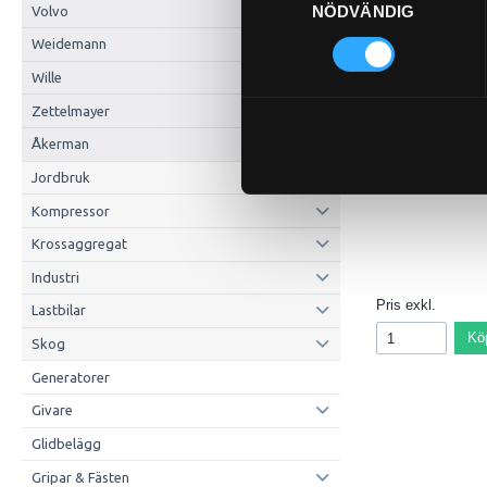
NÖDVÄNDIG
Volvo
Weidemann
Wille
Zettelmayer
P-HYLSA 2SC 1/2
PU11-8
Åkerman
Jordbruk
Kompressor
Krossaggregat
Industri
Pris exkl.
Lastbilar
Kö
Skog
Generatorer
Givare
Glidbelägg
Gripar & Fästen