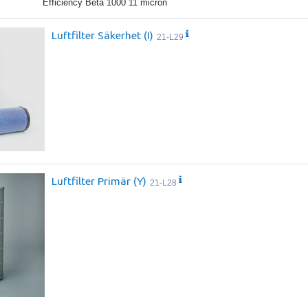
Efficiency Beta 1000 11 micron
Luftfilter Säkerhet (I)
21-L29
Luftfilter Primär (Y)
21-L28