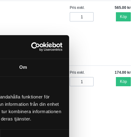
Pris exkl.
565.00
Köp
Om
Pris exkl.
174.00
Köp
andahålla funktioner för
n information från din enhet
 tur kombinera informationen
deras tjänster.