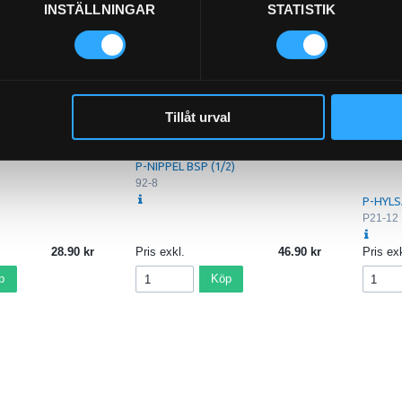
INSTÄLLNINGAR
STATISTIK
"
Tillåt urval
P-NIPPEL BSP (1/2)
92-8
P-HYLS
P21-12
28.90
Pris exkl.
46.90
Pris exk
p
Köp