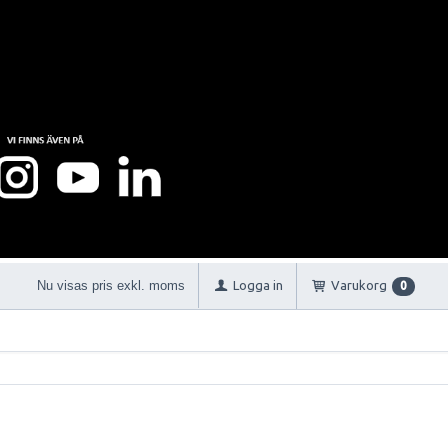
Nu visas pris exkl. moms
Logga in
Varukorg
0