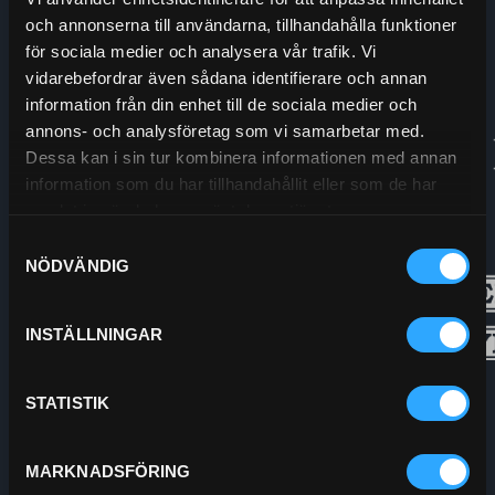
och annonserna till användarna, tillhandahålla funktioner
Org.nr:
556208-5778
för sociala medier och analysera vår trafik. Vi
vidarebefordrar även sådana identifierare och annan
information från din enhet till de sociala medier och
annons- och analysföretag som vi samarbetar med.
Dessa kan i sin tur kombinera informationen med annan
information som du har tillhandahållit eller som de har
samlat in när du har använt deras tjänster.
Samtyckesval
NÖDVÄNDIG
INSTÄLLNINGAR
STATISTIK
MARKNADSFÖRING