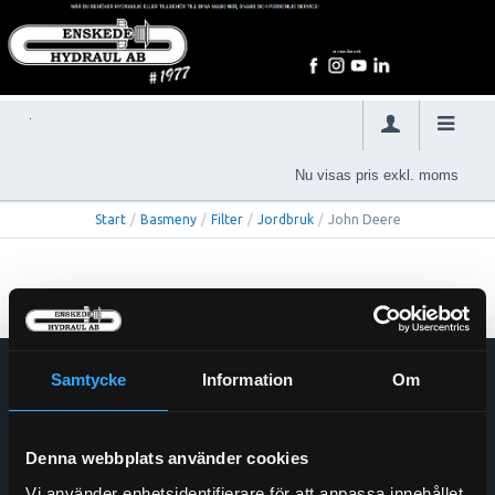
Nu visas pris exkl. moms
Start
/
Basmeny
/
Filter
/
Jordbruk
/
John Deere
Samtycke
Information
Om
Enskede Hydraul AB
E-post:
Order@enskedehydraul.se
Telefon:
0292-10630
Denna webbplats använder cookies
Adress:
Box 70
Vi använder enhetsidentifierare för att anpassa innehållet
740 03 Östervåla