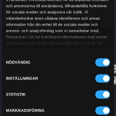
och annonserna till användarna, tillhandahålla funktioner
Org.nr:
556208-5778
för sociala medier och analysera vår trafik. Vi
vidarebefordrar även sådana identifierare och annan
information från din enhet till de sociala medier och
annons- och analysföretag som vi samarbetar med.
Dessa kan i sin tur kombinera informationen med annan
information som du har tillhandahållit eller som de har
samlat in när du har använt deras tjänster.
Samtyckesval
NÖDVÄNDIG
INSTÄLLNINGAR
STATISTIK
MARKNADSFÖRING