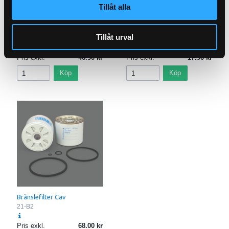
Tillåt alla
P-NIPPEL BSP (1/2)
Tillåt urval
92-8
Pris exkl.
46.90
Pris exkl.
17.90
Köp
Köp
Bränslefilter Cav
21-B2
Pris exkl.
68.00