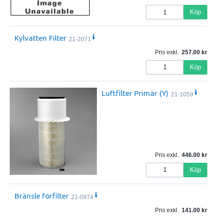
Köp
Kylvatten Filter
21-2071
Pris exkl.
257.00
Köp
Luftfilter Primär (Y)
21-1059
Pris exkl.
446.00
Köp
Bränsle förfilter
21-0974
Pris exkl.
141.00