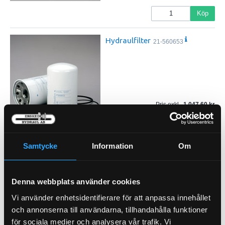
Köp
Hydraulfilter
21-560653
Pris exkl.
1 047.60
Köp
Samtycke
Information
Om
Hyttfilter
21-1036
Pris exkl.
1 285.00
Denna webbplats använder cookies
Köp
Vi använder enhetsidentifierare för att anpassa innehållet
Luftfilter Säkerhet (I)
och annonserna till användarna, tillhandahålla funktioner
21-9410
för sociala medier och analysera vår trafik. Vi