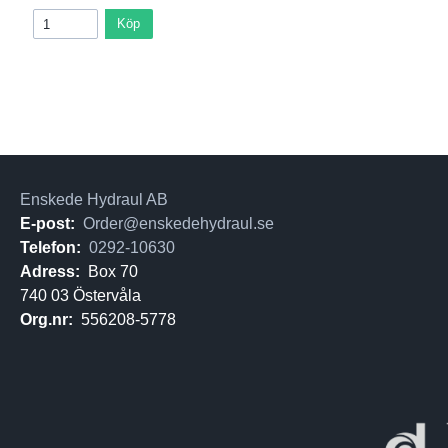
Köp
Enskede Hydraul AB
E-post:
Order@enskedehydraul.se
Telefon:
0292-10630
Adress:
Box 70
740 03 Östervåla
Org.nr:
556208-5778