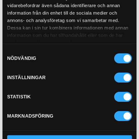
vidarebefordrar även sådana identifierare och annan
information från din enhet till de sociala medier och
annons- och analysföretag som vi samarbetar med.
Dessa kan i sin tur kombinera informationen med annan
Pris exkl.
321.00
information som du har tillhandahållit eller som de har
Köp
samlat in när du har använt deras tjänster.
Samtyckesval
Oljefilter
21-3345
NÖDVÄNDIG
INSTÄLLNINGAR
Pris exkl.
159.00
STATISTIK
Köp
MARKNADSFÖRING
P-HYLSA 2SC 1/4"
PU11-4