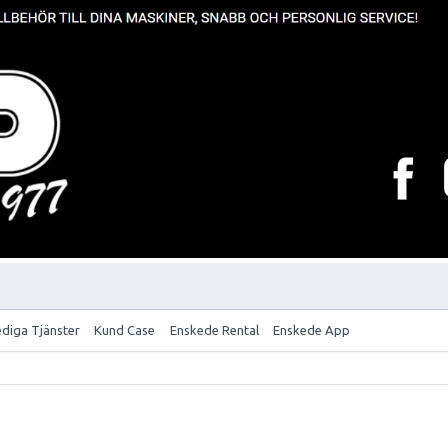
ediga Tjänster
Kund Case
Enskede Rental
Enskede App