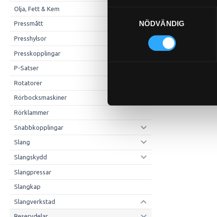
Olja, Fett & Kem
Samtyckesval
NÖDVÄNDIG
Pressmått
Presshylsor
Presskopplingar
P-Satser
Rotatorer
Rörbocksmaskiner
Rörklammer
Snabbkopplingar
Slang
Slangskydd
Slangpressar
Slangkap
Slangverkstad
Reservdelar