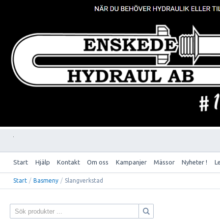
Start
Hjälp
Kontakt
Om oss
Kampanjer
Mässor
Nyheter !
L
Start
/
Basmeny
/
Slangverkstad