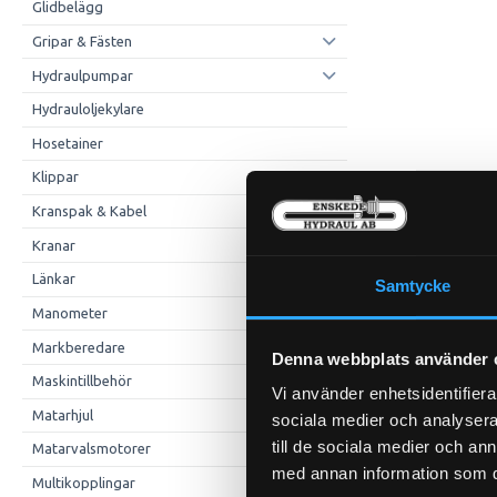
Glidbelägg
Gripar & Fästen
Hydraulpumpar
Hydrauloljekylare
Hosetainer
Klippar
Kranspak & Kabel
Kranar
Länkar
Samtycke
Manometer
Markberedare
Denna webbplats använder 
Maskintillbehör
Vi använder enhetsidentifierar
Matarhjul
sociala medier och analysera 
till de sociala medier och a
Matarvalsmotorer
med annan information som du 
Multikopplingar