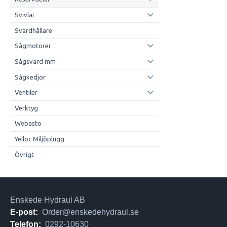
Svivlar
Svärdhållare
Sågmotorer
Sågsvärd mm
Sågkedjor
Ventiler
Verktyg
Webasto
Yelloc Miljöplugg
Övrigt
Enskede Hydraul AB
E-post:
Order@enskedehydraul.se
Telefon:
0292-10630