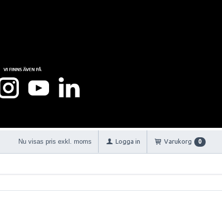
Nu visas pris exkl. moms
Logga in
Varukorg
0