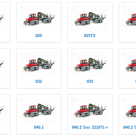
820
825TX
832
835
840.1
840.2 Snr: 211071->
840.2 