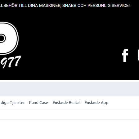
ediga Tjänster
Kund Case
Enskede Rental
Enskede App