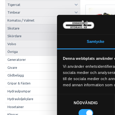
Tigercat
Timbear
Komatsu / Valmet
Skotare
875 Snr: 00000
Skördare
Samtycke
Volvo
Övriga
Denna webbplats använder 
Generatorer
Vi använder enhetsidentifierar
Givare
sociala medier och analysera 
Glidbelägg
till de sociala medier och a
Gripar & Fästen
med annan information som du 
Hydraulpumpar
Samtyckesval
Hydrauloljekylare
NÖDVÄNDIG
Hosetainer
Klippar