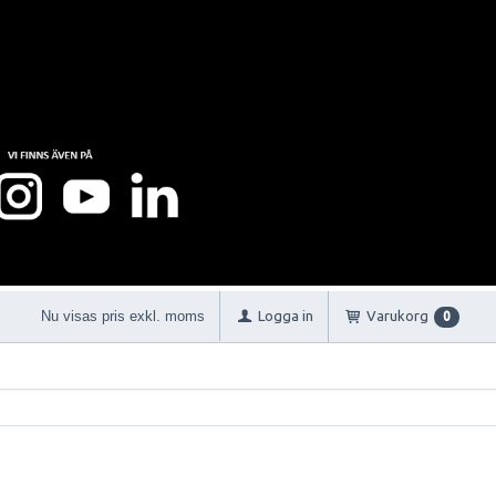
Nu visas pris exkl. moms
Logga in
Varukorg
0