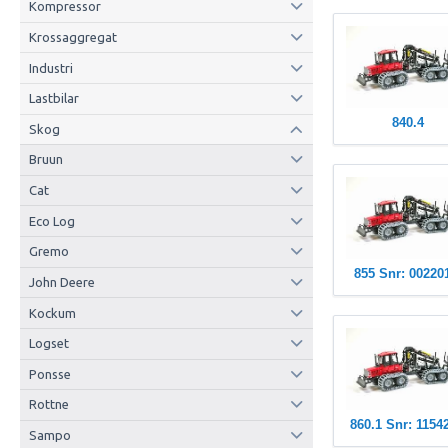
Kompressor
Krossaggregat
Industri
Lastbilar
840.4
Skog
Bruun
Cat
Eco Log
Gremo
855 Snr: 00220
John Deere
Kockum
Logset
Ponsse
Rottne
860.1 Snr: 11542
Sampo