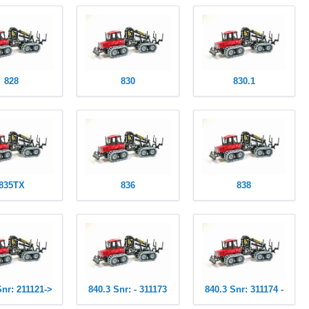
828
830
830.1
835TX
836
838
Snr: 211121->
840.3 Snr: - 311173
840.3 Snr: 311174 -