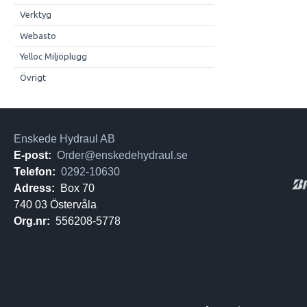
Verktyg
Webasto
Yelloc Miljöplugg
Övrigt
Enskede Hydraul AB
E-post:
Order@enskedehydraul.se
Telefon:
0292-10630
Adress:
Box 70
740 03 Östervåla
Org.nr:
556208-5778