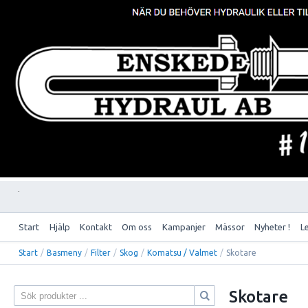
Start
Hjälp
Kontakt
Om oss
Kampanjer
Mässor
Nyheter !
L
Start
/
Basmeny
/
Filter
/
Skog
/
Komatsu / Valmet
/
Skotare
Skotare