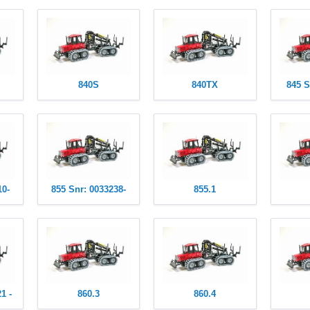
840S
840TX
845 S
10-
855 Snr: 0033238-
855.1
1 -
860.3
860.4