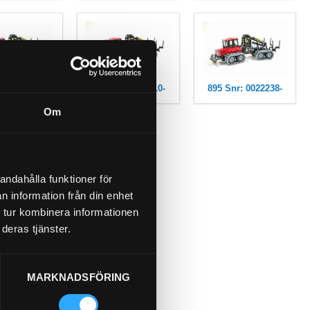
nr: 0000141-
895 Snr: 0011010-
895 Snr: 0022238-
Om
andahålla funktioner för
n information från din enhet
 tur kombinera informationen
deras tjänster.
MARKNADSFÖRING