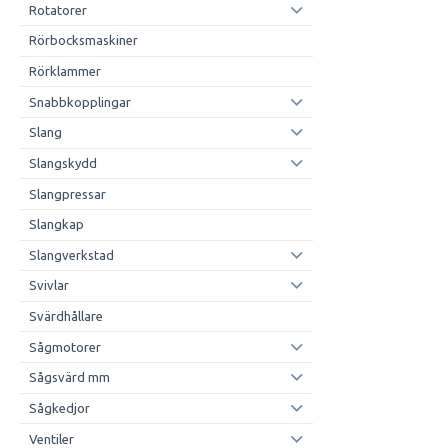
Rotatorer
Rörbocksmaskiner
Rörklammer
Snabbkopplingar
Slang
Slangskydd
Slangpressar
Slangkap
Slangverkstad
Svivlar
Svärdhållare
Sågmotorer
Sågsvärd mm
Sågkedjor
Ventiler