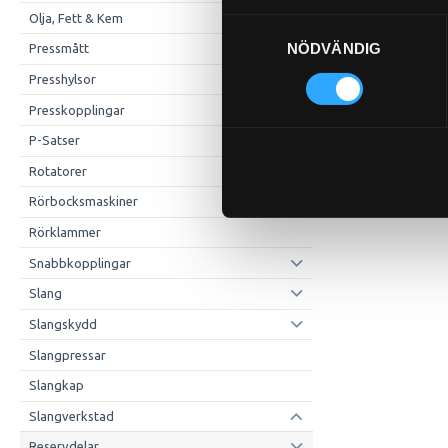
Olja, Fett & Kem
Samtyckesval
NÖDVÄNDIG
Pressmått
Presshylsor
Presskopplingar
P-Satser
Rotatorer
Rörbocksmaskiner
Rörklammer
Snabbkopplingar
Slang
Slangskydd
Slangpressar
Slangkap
Slangverkstad
Reservdelar