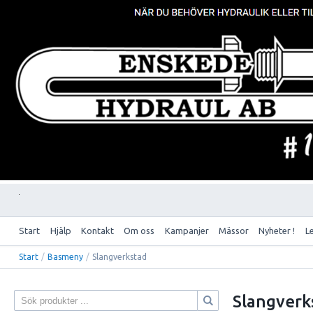
Start
Hjälp
Kontakt
Om oss
Kampanjer
Mässor
Nyheter !
L
Start
/
Basmeny
/
Slangverkstad
Slangverk