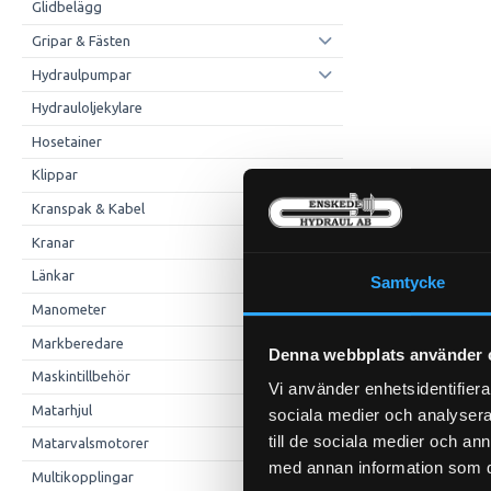
Glidbelägg
Gripar & Fästen
Hydraulpumpar
Hydrauloljekylare
Hosetainer
Klippar
Kranspak & Kabel
Kranar
Länkar
Samtycke
Manometer
Markberedare
Denna webbplats använder 
Maskintillbehör
Vi använder enhetsidentifierar
Matarhjul
sociala medier och analysera 
till de sociala medier och a
Matarvalsmotorer
med annan information som du 
Multikopplingar