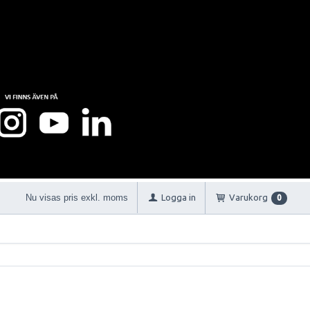
Nu visas pris exkl. moms
Logga in
Varukorg
0