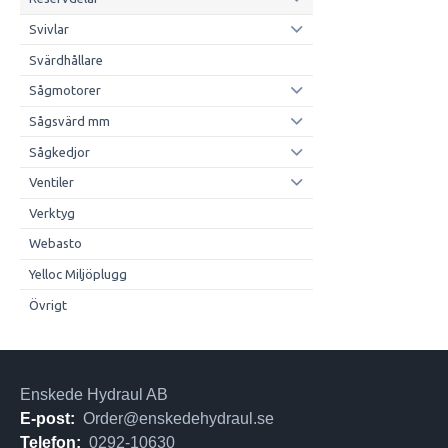
Svivlar
Svärdhållare
Sågmotorer
Sågsvärd mm
Sågkedjor
Ventiler
Verktyg
Webasto
Yelloc Miljöplugg
Övrigt
Enskede Hydraul AB
E-post:
Order@enskedehydraul.se
Telefon:
0292-10630