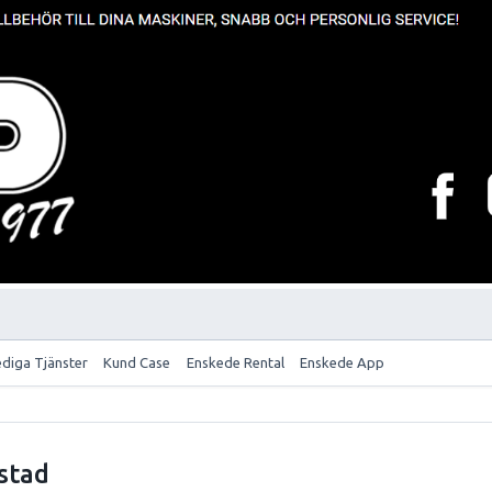
ediga Tjänster
Kund Case
Enskede Rental
Enskede App
stad