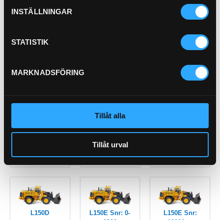
INSTÄLLNINGAR
STATISTIK
L120B
L120C
L120D
MARKNADSFÖRING
L120E
L120F
L120G
Tillåt alla
Tillåt urval
L120H
L150
L150C
L150D
L150E Snr: 0-
L150E Snr: