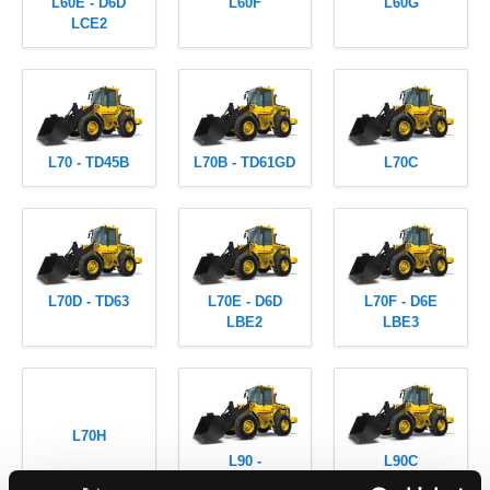
L60E - D6D
L60F
L60G
LCE2
L70 - TD45B
L70B - TD61GD
L70C
L70D - TD63
L70E - D6D
L70F - D6E
LBE2
LBE3
L70H
L90 -
L90C
TD61G/60G