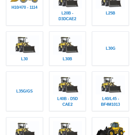
H10/470 - 1114
L20B -
L25B
D3DCAE2
L30G
L30
L30B
L35G/GS
L40B - D5D
L40/L45 -
CAE2
BF4M1013