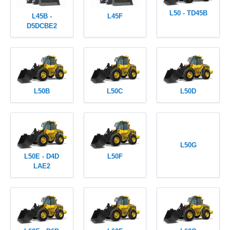
L50 - TD45B
L45B -
L45F
D5DCBE2
L50B
L50C
L50D
L50G
L50E - D4D
L50F
LAE2