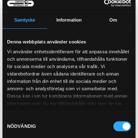
Samtycke
Information
Om
L90D -
L90E - D6D
L90F - D6E
Denna webbplats använder cookies
TD63KBE
LAE2
LAE3
Vi använder enhetsidentifierare för att anpassa innehållet
och annonserna till användarna, tillhandahålla funktioner
för sociala medier och analysera vår trafik. Vi
vidarebefordrar även sådana identifierare och annan
L110E (D7D)
information från din enhet till de sociala medier och
L90G (D6H-
L90H
TIER 4)
annons- och analysföretag som vi samarbetar med.
Dessa kan i sin tur kombinera informationen med annan
information som du har tillhandahållit eller som de har
samlat in när du har använt deras tjänster.
Samtyckesval
L110F (D7E
L110H
L120
NÖDVÄNDIG
LBE3)