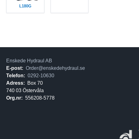
L180G
Enskede Hydraul AB
E-post:
Order@enskedehydraul.se
Telefon:
0292-10630
Adress:
Box 70
740 03 Östervåla
Org.nr:
556208-5778