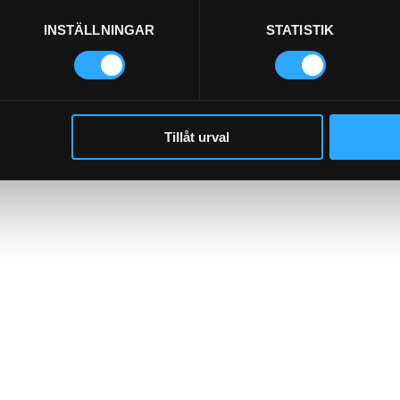
92-6R
96-6-8
INSTÄLLNINGAR
STATISTIK
273.00
Pris exkl.
86.00
Pris exk
p
Köp
Tillåt urval