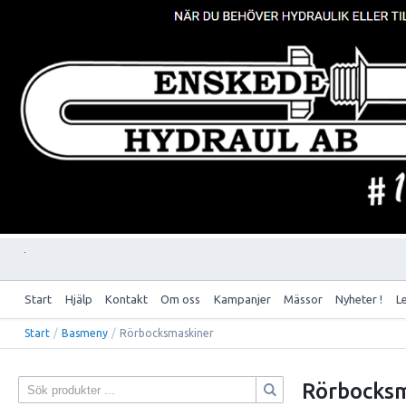
Start
Hjälp
Kontakt
Om oss
Kampanjer
Mässor
Nyheter !
L
Start
/
Basmeny
/
Rörbocksmaskiner
Rörbocks