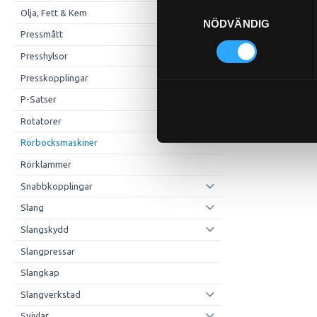
Samtyckesval
Olja, Fett & Kem
96-8-12
NÖDVÄNDIG
Pressmått
Pris exkl.
Presshylsor
Kö
Presskopplingar
P-Satser
Rotatorer
Rörbocksmaskiner
Rörklammer
Snabbkopplingar
Slang
Slangskydd
Slangpressar
Slangkap
Slangverkstad
Svivlar