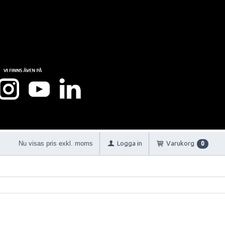
Nu visas pris exkl. moms
Logga in
Varukorg
0