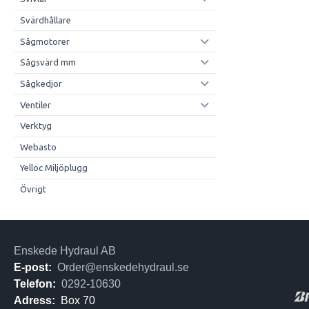
Svärdhållare
Sågmotorer
Sågsvärd mm
Sågkedjor
Ventiler
Verktyg
Webasto
Yelloc Miljöplugg
Övrigt
Enskede Hydraul AB
E-post:
Order@enskedehydraul.se
Telefon:
0292-10630
Adress:
Box 70