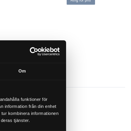
Ring för pris
Om
andahålla funktioner för
n information från din enhet
 tur kombinera informationen
deras tjänster.
EL BSP (3/8) ROSTFRI