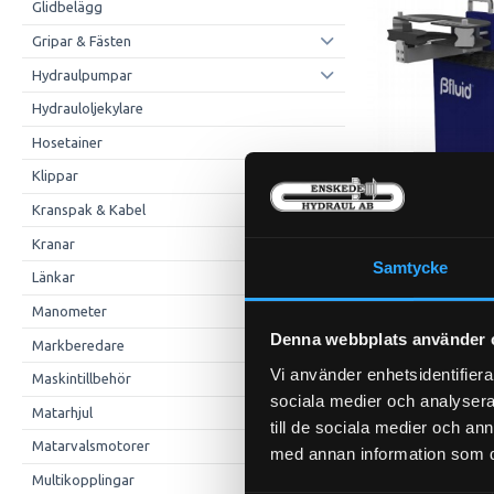
Glidbelägg
Gripar & Fästen
Hydraulpumpar
Hydrauloljekylare
Hosetainer
Klippar
Kranspak & Kabel
Kranar
Samtycke
Länkar
Manometer
Denna webbplats använder 
Markberedare
Vi använder enhetsidentifierar
Maskintillbehör
sociala medier och analysera 
Matarhjul
till de sociala medier och a
Matarvalsmotorer
med annan information som du 
Multikopplingar
P-NIPPEL BSP 45g