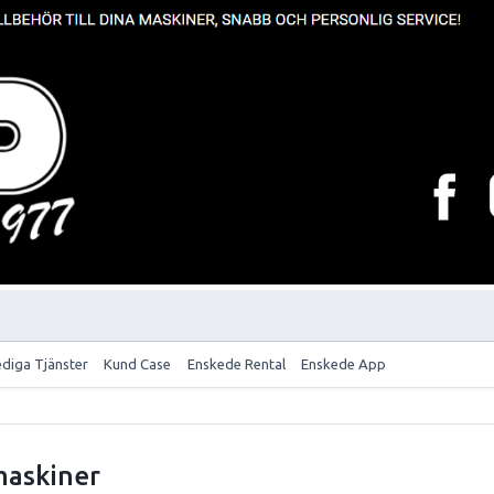
ediga Tjänster
Kund Case
Enskede Rental
Enskede App
maskiner