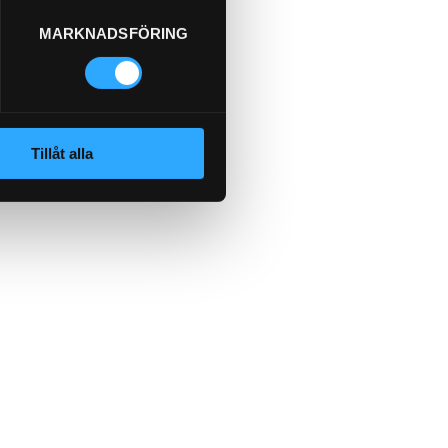
MARKNADSFÖRING
l.
313.65
Köp
Tillåt alla