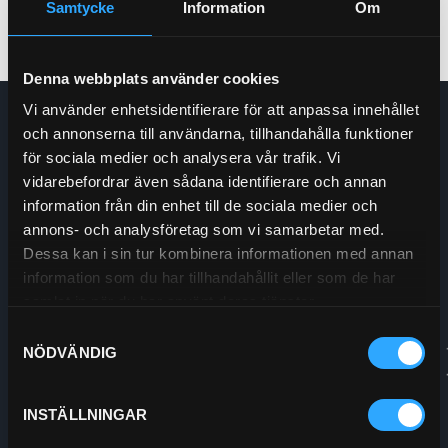
Samtycke
Information
Om
Denna webbplats använder cookies
Vi använder enhetsidentifierare för att anpassa innehållet
Enskede Hydraul AB
och annonserna till användarna, tillhandahålla funktioner
E-post:
Order@enskedehydraul.se
för sociala medier och analysera vår trafik. Vi
Telefon:
0292-10630
vidarebefordrar även sådana identifierare och annan
Adress:
Box 70
information från din enhet till de sociala medier och
740 03 Östervåla
annons- och analysföretag som vi samarbetar med.
Org.nr:
556208-5778
Dessa kan i sin tur kombinera informationen med annan
information som du har tillhandahållit eller som de har
samlat in när du har använt deras tjänster.
Samtyckesval
NÖDVÄNDIG
INSTÄLLNINGAR