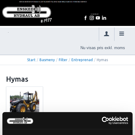
Nu visas pris exkl. moms
Start
/
Basmeny
/
Filter
/
Entreprenad
/
Hymas
Hymas
TM9 (411DS)