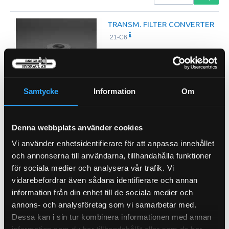
TRANSM. FILTER CONVERTER
21-C6
Outer Diameter 88 mm (3.46 inch)
Inner Diameter 29 mm (1.14 inch)
Length 140 mm (5.51 inch)
Efficiency Beta 2 22 micron
…
Samtycke
Information
Om
Efficiency Beta 20 43 micron
Pris exkl.
167.00
Köp
Denna webbplats använder cookies
Vi använder enhetsidentifierare för att anpassa innehållet
Servofilter
21-P1105
och annonserna till användarna, tillhandahålla funktioner
för sociala medier och analysera vår trafik. Vi
Pris exkl.
507.00
vidarebefordrar även sådana identifierare och annan
Köp
information från din enhet till de sociala medier och
annons- och analysföretag som vi samarbetar med.
Luftfilter
Dessa kan i sin tur kombinera informationen med annan
21-L11