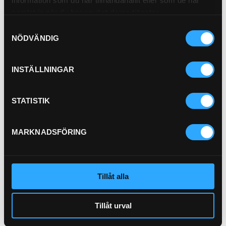
information som du har tillhandahållit eller som de har
Pris exkl.
1 305.00
samlat in när du har använt deras tjänster.
Köp
Samtyckesval
NÖDVÄNDIG
Luftfilter
21-L11-1
INSTÄLLNINGAR
Pris exkl.
1 167.00
Köp
STATISTIK
MARKNADSFÖRING
P-NIPPEL BSP (1/2)
Tillåt alla
92-8
P-HYLSA R2/R9 3/4
P21-12
Tillåt urval
Pris exkl.
46.90
Pris exkl.
47.00