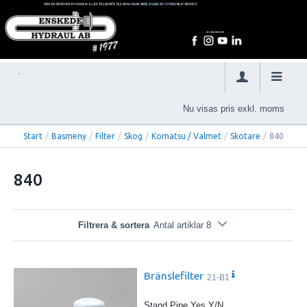
Nu visas pris exkl. moms
Start
/
Basmeny
/
Filter
/
Skog
/
Komatsu / Valmet
/
Skotare
/
840
840
Filtrera & sortera
Antal artiklar 8
Bränslefilter
21-B1
Stand Pipe Yes Y/N