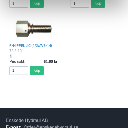
Köp
Köp
P-NIPPEL JIC (1/2x7/8-14)
72-8-10
Pris exkl.
61.90
Köp
Enskede Hydraul AB
E-post:
Order@enskedehydraul.se