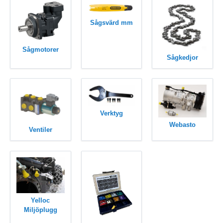
Sågsvärd mm
Sågmotorer
Sågkedjor
Verktyg
Webasto
Ventiler
Yelloc
Miljöplugg