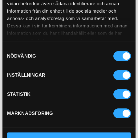
vidarebefordrar även sådana identifierare och annan
Presskopplingar
information från din enhet till de sociala medier och
annons- och analysföretag som vi samarbetar med.
Dessa kan i sin tur kombinera informationen med annan
Presshylsor
information som du har tillhandahållit eller som de har
samlat in när du har använt deras tjänster.
Pressmått
Samtyckesval
NÖDVÄNDIG
INSTÄLLNINGAR
Rörbocksmaskiner
P-Satser
Rotatorer
STATISTIK
MARKNADSFÖRING
Snabbkopplingar