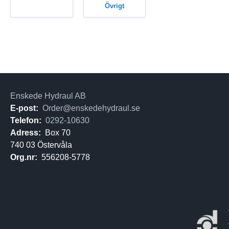
Övrigt
Enskede Hydraul AB
E-post:
Order@enskedehydraul.se
Telefon:
0292-10630
Adress:
Box 70
740 03 Östervåla
Org.nr:
556208-5778