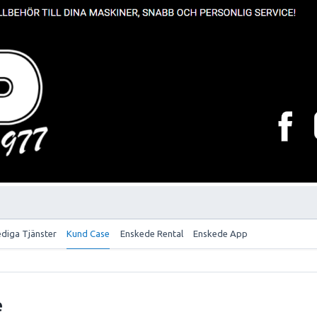
ediga Tjänster
Kund Case
Enskede Rental
Enskede App
e