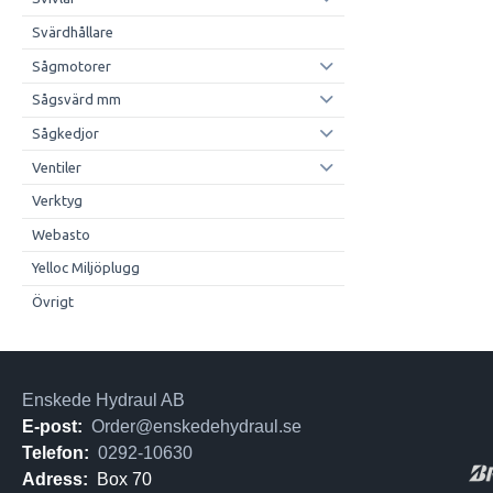
Svärdhållare
Sågmotorer
Sågsvärd mm
Sågkedjor
Ventiler
Verktyg
Webasto
Yelloc Miljöplugg
Övrigt
Enskede Hydraul AB
E-post:
Order@enskedehydraul.se
Telefon:
0292-10630
Adress:
Box 70