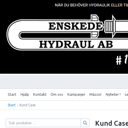
Start
Hjälp
Kontakt
Om oss
Kampanjer
Mässor
Nyheter !
L
Start
/
Kund Case
Kund Cas