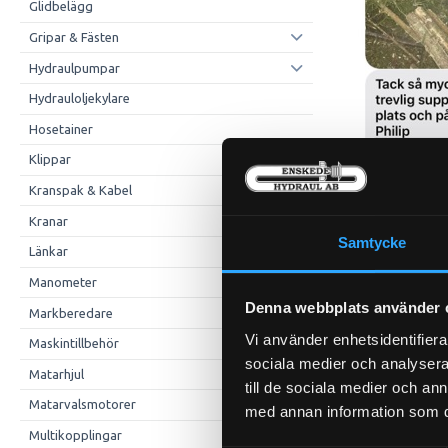
Glidbelägg
Gripar & Fästen
Hydraulpumpar
Hydrauloljekylare
Hosetainer
Klippar
Kranspak & Kabel
Kranar
Samtycke
Länkar
Manometer
Denna webbplats använder 
Markberedare
Vi använder enhetsidentifierar
Maskintillbehör
sociala medier och analysera 
Matarhjul
till de sociala medier och a
Matarvalsmotorer
med annan information som du 
Multikopplingar