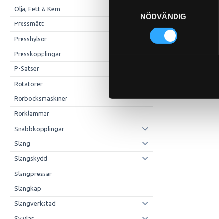
Samtyckesval
Olja, Fett & Kem
NÖDVÄNDIG
Pressmått
Presshylsor
Presskopplingar
P-Satser
Rotatorer
Rörbocksmaskiner
Rörklammer
Snabbkopplingar
Slang
Slangskydd
Slangpressar
Slangkap
Slangverkstad
Svivlar