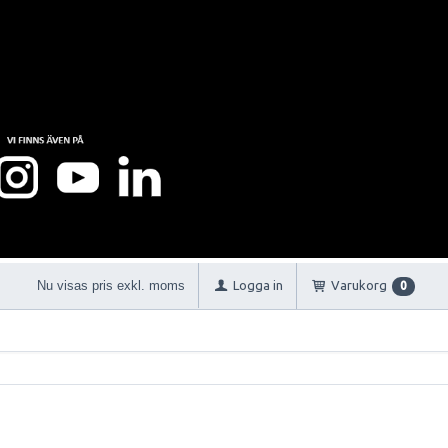
Nu visas pris exkl. moms
Logga in
Varukorg
0