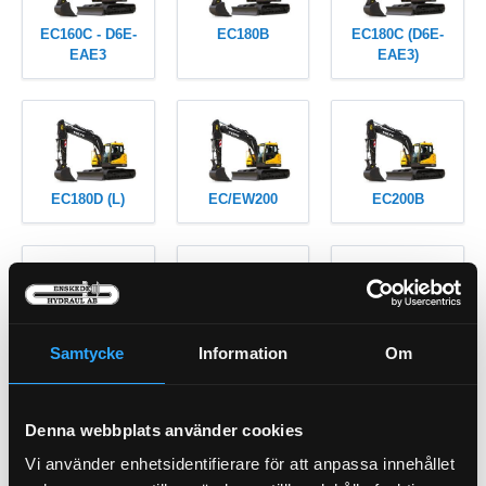
EC160C - D6E-
EC180B
EC180C (D6E-
EAE3
EAE3)
EC180D (L)
EC/EW200
EC200B
EC210 -
EC210B
EC210C
Samtycke
Information
Om
CUMMINS
Denna webbplats använder cookies
Vi använder enhetsidentifierare för att anpassa innehållet