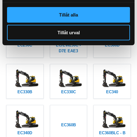
EC280
EC290
EC290B
Tillåt alla
Tillåt urval
EC290C
EC/EW290C -
EC300D
D7E EAE3
EC330B
EC330C
EC340
EC360B
EC340D
EC360BLC - B