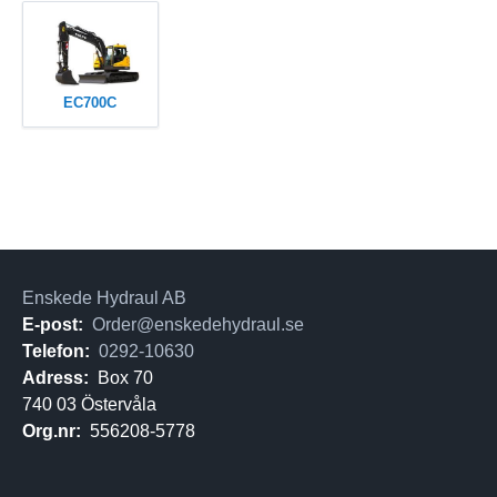
EC700C
Enskede Hydraul AB
E-post:
Order@enskedehydraul.se
Telefon:
0292-10630
Adress:
Box 70
740 03 Östervåla
Org.nr:
556208-5778