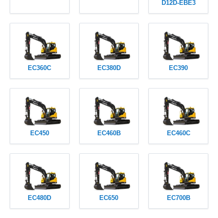
D12D-EBE3
EC360C
EC380D
EC390
EC450
EC460B
EC460C
EC480D
EC650
EC700B