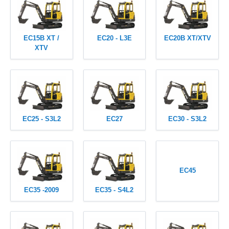
EC15B XT /
EC20 - L3E
EC20B XT/XTV
XTV
EC25 - S3L2
EC27
EC30 - S3L2
EC45
EC35 -2009
EC35 - S4L2