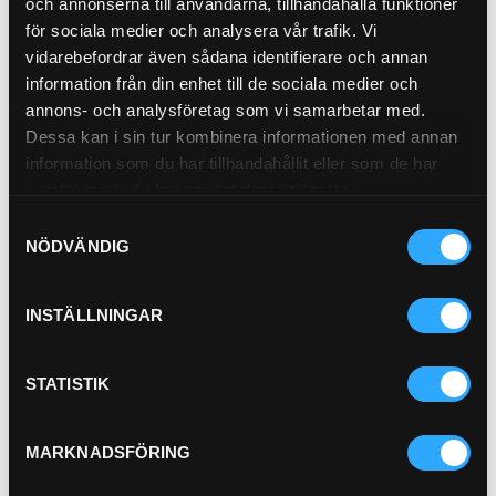
och annonserna till användarna, tillhandahålla funktioner
EC220D
EC/EW230B -
EC235C
för sociala medier och analysera vår trafik. Vi
TD61GE
vidarebefordrar även sådana identifierare och annan
information från din enhet till de sociala medier och
annons- och analysföretag som vi samarbetar med.
Dessa kan i sin tur kombinera informationen med annan
information som du har tillhandahållit eller som de har
samlat in när du har använt deras tjänster.
EC240
EC240B -
EC240 BLCV
Snr:10725
Samtyckesval
NÖDVÄNDIG
INSTÄLLNINGAR
EC240BNLC
EC240C
EC250D
STATISTIK
MARKNADSFÖRING