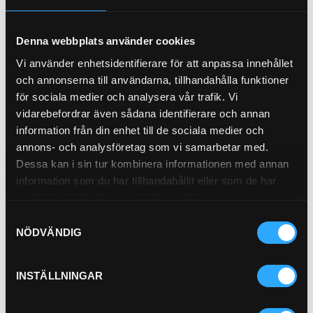
Låt oss hjälpa dig att hitta den perfekta hydraulmotorn för
din verksamhet. Besök vår hemsida eller ring oss för att prata
med en av våra experter. På Enskede Hydraul är vi
Denna webbplats använder cookies
dedikerade till att leverera lösningar som driver din
framgång.
Vi använder enhetsidentifierare för att anpassa innehållet
och annonserna till användarna, tillhandahålla funktioner
för sociala medier och analysera vår trafik. Vi
vidarebefordrar även sådana identifierare och annan
information från din enhet till de sociala medier och
annons- och analysföretag som vi samarbetar med.
Kesla
Dessa kan i sin tur kombinera informationen med annan
Komatsu
John Deere
information som du har tillhandahållit eller som de har
samlat in när du har använt deras tjänster.
Samtyckesval
NÖDVÄNDIG
Logmax
Ponsse
Rottne
INSTÄLLNINGAR