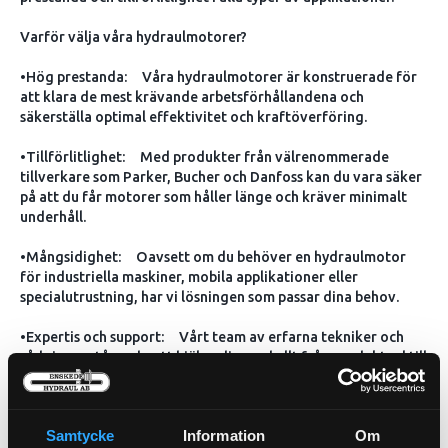
Varför välja våra hydraulmotorer?
•Hög prestanda: Våra hydraulmotorer är konstruerade för
att klara de mest krävande arbetsförhållandena och
säkerställa optimal effektivitet och kraftöverföring.
•Tillförlitlighet: Med produkter från välrenommerade
tillverkare som Parker, Bucher och Danfoss kan du vara säker
på att du får motorer som håller länge och kräver minimalt
underhåll.
•Mångsidighet: Oavsett om du behöver en hydraulmotor
för industriella maskiner, mobila applikationer eller
specialutrustning, har vi lösningen som passar dina behov.
•Expertis och support: Vårt team av erfarna tekniker och
rådgivare står redo att hjälpa dig med allt från produktval till
installation och underhåll.
Kontakta oss idag!
Samtycke
Information
Om