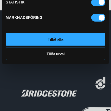
STATISTIK
MARKNADSFÖRING
Enskede Hydraul AB
E-post:
Order@enskedehydraul.se
Telefon:
0292-10630
Adress:
Box 70
Tillåt alla
740 03 Östervåla
Org.nr:
556208-5778
Tillåt urval