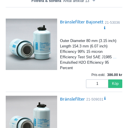
Filtrera & sortera
Antal artiklar 13
Bränslefilter Bajonett
21-53036
Outer Diameter 80 mm (3.15 inch)
Length 154.3 mm (6.07 inch)
Efficiency 99% 15 micron
Efficiency Test Std SAE J1985
…
Emulsified H2O Efficiency 95
Percent
Pris exkl.
386.00
Köp
Bränslefilter
21-509031