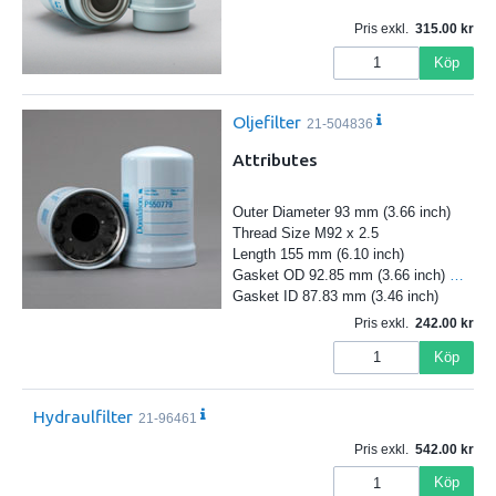
Pris exkl.
315.00
Köp
Oljefilter
21-504836
Attributes
Outer Diameter 93 mm (3.66 inch)
Thread Size M92 x 2.5
Length 155 mm (6.10 inch)
Gasket OD 92.85 mm (3.66 inch)
…
Gasket ID 87.83 mm (3.46 inch)
Pris exkl.
242.00
Köp
Hydraulfilter
21-96461
Pris exkl.
542.00
Köp