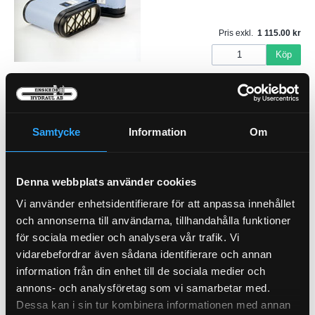
Pris exkl.
1 115.00
Köp
Luftfilter
21-6121
Samtycke
Information
Om
Denna webbplats använder cookies
Pris exkl.
289.00
Vi använder enhetsidentifierare för att anpassa innehållet
Köp
och annonserna till användarna, tillhandahålla funktioner
för sociala medier och analysera vår trafik. Vi
Hyttfilter
21-46188
vidarebefordrar även sådana identifierare och annan
Pris exkl.
350.00
information från din enhet till de sociala medier och
Köp
annons- och analysföretag som vi samarbetar med.
Dessa kan i sin tur kombinera informationen med annan