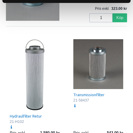
Pris exkl.
323.00
Köp
Transmissionfilter
21-58437
Hydraulfilter Retur
21-H102
Pris exkl.
1 580.00
Pris exkl.
543.00