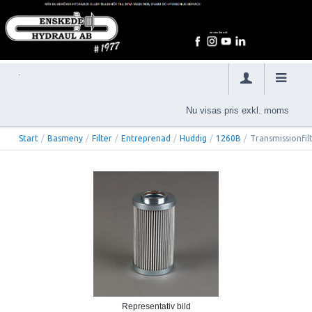
Nu visas pris exkl. moms
Start
/
Basmeny
/
Filter
/
Entreprenad
/
Huddig
/
1260B
/
Transmissionfil
Representativ bild