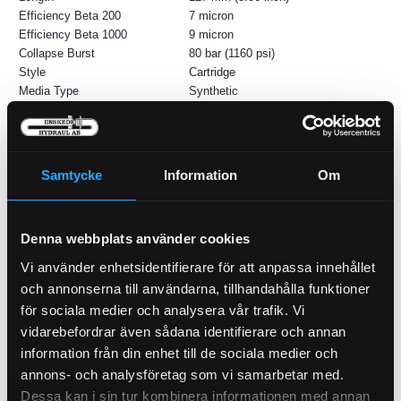
Efficiency Beta 200
7 micron
Efficiency Beta 1000
9 micron
Collapse Burst
80 bar (1160 psi)
Style
Cartridge
Media Type
Synthetic
Primary Application
TIMBERJACK F058437
Samtycke
Information
Om
Denna webbplats använder cookies
Vi använder enhetsidentifierare för att anpassa innehållet
och annonserna till användarna, tillhandahålla funktioner
för sociala medier och analysera vår trafik. Vi
Oljefilter
vidarebefordrar även sådana identifierare och annan
21-504836
information från din enhet till de sociala medier och
annons- och analysföretag som vi samarbetar med.
Hydraulfilter Retur
Dessa kan i sin tur kombinera informationen med annan