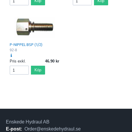
Köp
Köp
P-NIPPEL BSP (1/2)
92-8
Pris exkl.
46.90
Köp
Enskede Hydraul AB
E-post:
Order@enskedehydraul.se