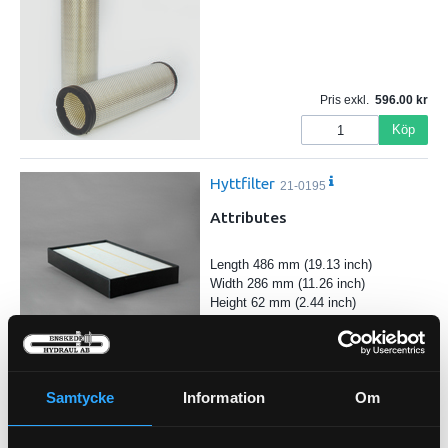
Pris exkl.
596.00
Köp
Hyttfilter
21-0195
Attributes
Length 486 mm (19.13 inch)
Width 286 mm (11.26 inch)
Height 62 mm (2.44 inch)
Efficiency 99 Percent
Efficiency Test Std JIS D 1612
…
Primary Application VOLVO 1170
Pris exkl.
942.00
Samtycke
Information
Om
Köp