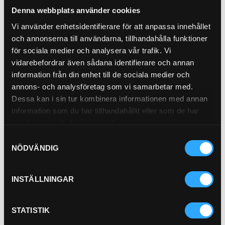
Hydraulfilter Spin-on
Denna webbplats använder cookies
21-5659
Vi använder enhetsidentifierare för att anpassa innehållet
och annonserna till användarna, tillhandahålla funktioner
för sociala medier och analysera vår trafik. Vi
vidarebefordrar även sådana identifierare och annan
information från din enhet till de sociala medier och
Pris exkl.
1 256.00
annons- och analysföretag som vi samarbetar med.
Köp
Dessa kan i sin tur kombinera informationen med annan
information som du har tillhandahållit eller som de har
Panelfilter
21-0194
samlat in när du har använt deras tjänster.
Attributes
Samtyckesval
NÖDVÄNDIG
Length 435 mm (17.13 inch)
Width 123 mm (4.84 inch)
Height 44 mm (1.73 inch)
INSTÄLLNINGAR
Efficiency 99 Percent
Efficiency Test Std JIS D 1612
…
Primary Application VOLVO 1170
STATISTIK
Pris exkl.
393.00