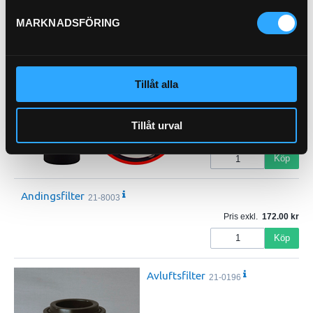
Köp
MARKNADSFÖRING
Andingsfilter
21-5700
Avluftningsfilter med
backventil
Tillåt alla
Tillåt urval
Pris exkl.
299.00
Köp
Andingsfilter
21-8003
Pris exkl.
172.00
Köp
Avluftsfilter
21-0196