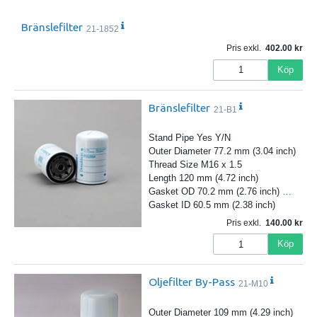
Bränslefilter
21-1852
Pris exkl.
402.00
Köp
Bränslefilter
21-B1
Stand Pipe Yes Y/N
Outer Diameter 77.2 mm (3.04 inch)
Thread Size M16 x 1.5
Length 120 mm (4.72 inch)
Gasket OD 70.2 mm (2.76 inch)
…
Gasket ID 60.5 mm (2.38 inch)
Pris exkl.
140.00
Köp
Oljefilter By-Pass
21-M10
Outer Diameter 109 mm (4.29 inch)