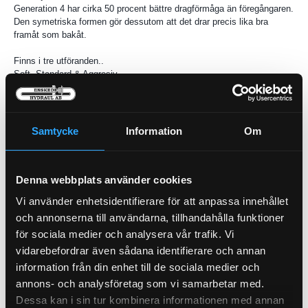
Generation 4 har cirka 50 procent bättre dragförmåga än föregångaren.
Den symetriska formen gör dessutom att det drar precis lika bra
framåt som bakåt.
Finns i tre utföranden..
Soft, Standard & Aggresiv
Samtycke
Information
Om
Denna webbplats använder cookies
Vi använder enhetsidentifierare för att anpassa innehållet
och annonserna till användarna, tillhandahålla funktioner
för sociala medier och analysera vår trafik. Vi
Presshylsa BST 1/2"
PU23-8
vidarebefordrar även sådana identifierare och annan
information från din enhet till de sociala medier och
Sågkedjeolja Biologisk
annons- och analysföretag som vi samarbetar med.
Neste 10lit dunk
Dessa kan i sin tur kombinera informationen med annan
NE-BS-10