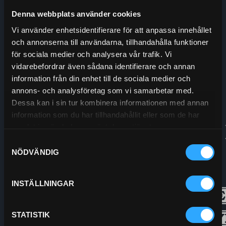
Enskede Hydraul AB
Denna webbplats använder cookies
E-post:
Order@enskedehydraul.se
Vi använder enhetsidentifierare för att anpassa innehållet
Telefon:
0292-10630
och annonserna till användarna, tillhandahålla funktioner
Adress:
Box 70
för sociala medier och analysera vår trafik. Vi
740 03 Östervåla
vidarebefordrar även sådana identifierare och annan
Org.nr:
556208-5778
information från din enhet till de sociala medier och
annons- och analysföretag som vi samarbetar med.
Dessa kan i sin tur kombinera informationen med annan
information som du har tillhandahållit eller som de har
samlat in när du har använt deras tjänster.
Samtyckesval
NÖDVÄNDIG
INSTÄLLNINGAR
STATISTIK