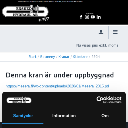
Nu visas pris exkl. moms
Start
/
Basmeny
/
Kranar
/
Skördare
/
280H
Denna kran är under uppbyggnad
https://mesera.fi/wp-content/uploads/2020/01/Mesera_2015.pd
Samtycke
Information
Om