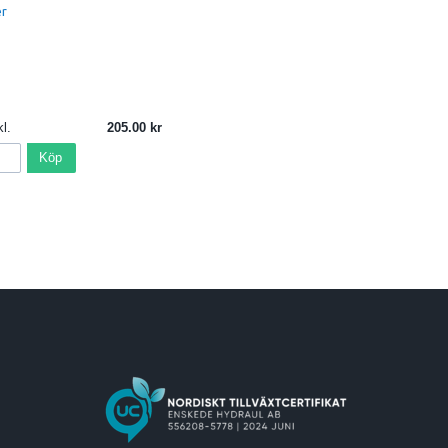
er
l.
205.00
Köp