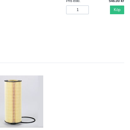
Pris exkl.
546.00
Köp