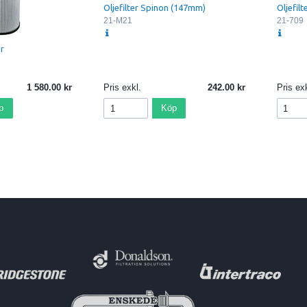
Oljefilter Spinon (147mm)
Oljefilt
21-M21
21-709
ur
1 580.00
Pris exkl.
242.00
Pris exk
p
Köp