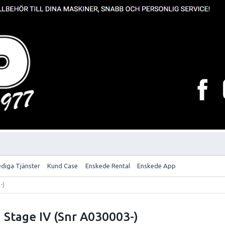
ediga Tjänster
Kund Case
Enskede Rental
Enskede App
-)
 Stage IV (Snr A030003-)