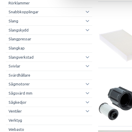
Rörklammer
Snabbkopplingar
Slang
Slangskydd
Slangpressar
Slangkap
Slangverkstad
Svivlar
Svärdhållare
Sågmotorer
Sågsvärd mm
Sågkedjor
Ventiler
Verktyg
Webasto