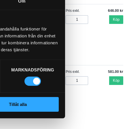
Om
Pris exkl.
646.00
3
Köp
andahålla funktioner för
n information från din enhet
 tur kombinera informationen
deras tjänster.
MARKNADSFÖRING
Pris exkl.
581.00
Köp
Tillåt alla