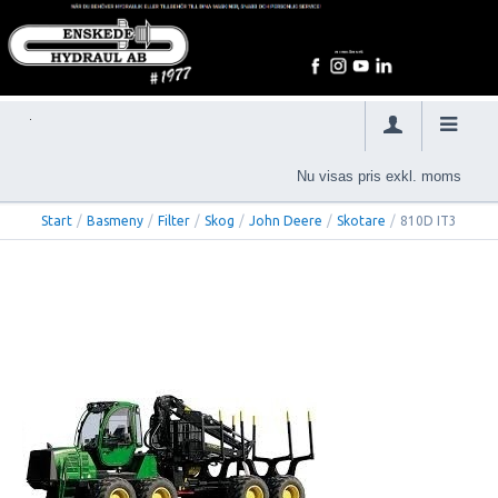
Nu visas pris exkl. moms
Start
/
Basmeny
/
Filter
/
Skog
/
John Deere
/
Skotare
/
810D IT3