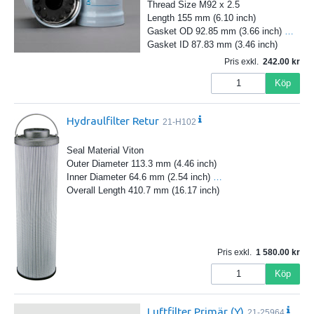
Thread Size M92 x 2.5
Length 155 mm (6.10 inch)
Gasket OD 92.85 mm (3.66 inch)
…
Gasket ID 87.83 mm (3.46 inch)
Pris exkl.
242.00
Köp
Hydraulfilter Retur
21-H102
Seal Material Viton
Outer Diameter 113.3 mm (4.46 inch)
Inner Diameter 64.6 mm (2.54 inch)
…
Overall Length 410.7 mm (16.17 inch)
Pris exkl.
1 580.00
Köp
Luftfilter Primär (Y)
21-25964