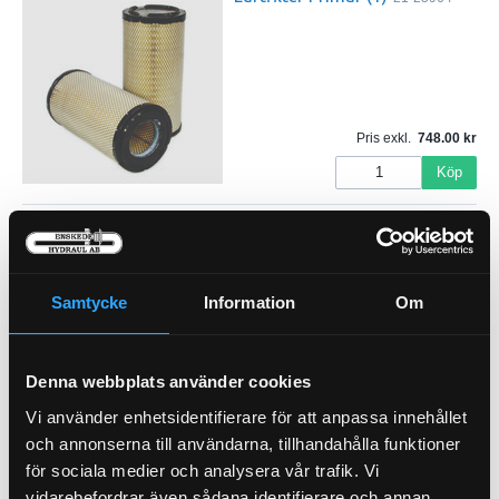
Pris exkl.
748.00
Köp
Luftfilter Säkerhet (I)
21-55200
Samtycke
Information
Om
Pris exkl.
382.00
Denna webbplats använder cookies
Köp
Vi använder enhetsidentifierare för att anpassa innehållet
och annonserna till användarna, tillhandahålla funktioner
Hyttfilter
för sociala medier och analysera vår trafik. Vi
21-46424
vidarebefordrar även sådana identifierare och annan