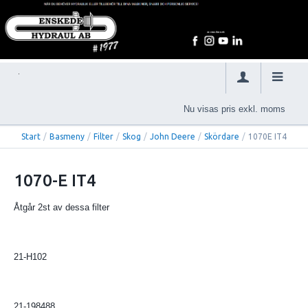
Nu visas pris exkl. moms
Start
/
Basmeny
/
Filter
/
Skog
/
John Deere
/
Skördare
/
1070E IT4
1070-E IT4
Åtgår 2st av dessa filter
21-H102
21-198488