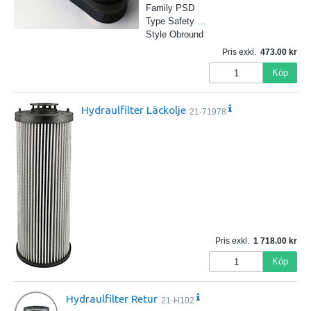
Family PSD
Type Safety
…
Style Obround
Pris exkl.
473.00
Köp
Hydraulfilter Läckolje
21-71978
Pris exkl.
1 718.00
Köp
Hydraulfilter Retur
21-H102