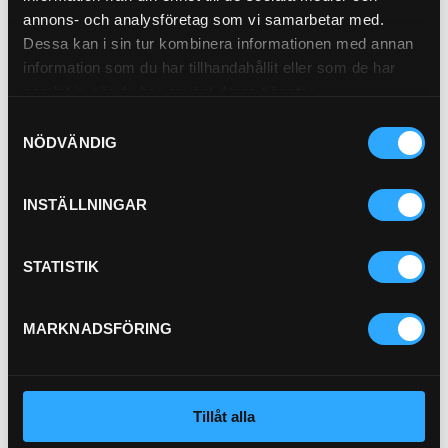
Pris exkl.
198.00
annons- och analysföretag som vi samarbetar med.
Köp
Dessa kan i sin tur kombinera informationen med annan
information som du har tillhandahållit eller som de har
Avluftsfilter
samlat in när du har använt deras tjänster.
21-8070
Samtyckesval
NÖDVÄNDIG
INSTÄLLNINGAR
STATISTIK
Pris exkl.
608.00
Köp
MARKNADSFÖRING
HYTTFILTER JD
21-198488
Tillåt alla
Pris exkl.
135.00