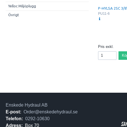
Yelloc Miljöplugg
P-HYLSA 2SC 3/8
PU11-6
Övrigt
Pris exkl.
Kö
Enskede Hydraul AB
E-post:
Order@enskedehydraul.se
Telefon:
0292-10630
Adress:
Box 70