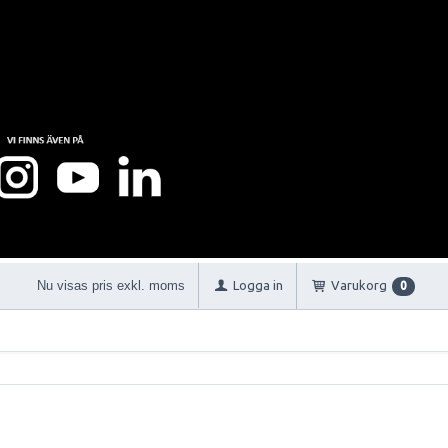
Nu visas pris exkl. moms
Logga in
Varukorg
0