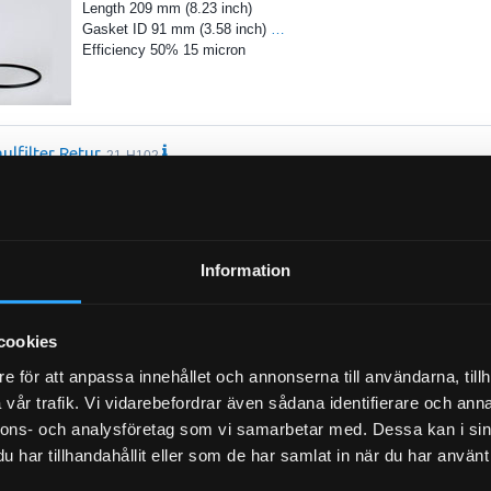
Length 209 mm (8.23 inch)
Gasket ID 91 mm (3.58 inch)
…
Efficiency 50% 15 micron
ulfilter Retur
21-H102
aterial Viton
Diameter 113.3 mm (4.46 inch)
Diameter 64.6 mm (2.54 inch)
…
l Length 410.7 mm (16.17 inch)
Information
cookies
e för att anpassa innehållet och annonserna till användarna, tillh
vår trafik. Vi vidarebefordrar även sådana identifierare och anna
nnons- och analysföretag som vi samarbetar med. Dessa kan i sin
Luftfilter Powercore Primär
21-8666
har tillhandahållit eller som de har samlat in när du har använt 