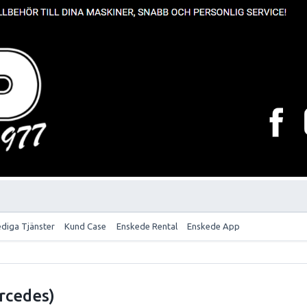
ediga Tjänster
Kund Case
Enskede Rental
Enskede App
rcedes)