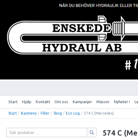
Start
Hjälp
Kontakt
Om oss
Kampanjer
Mässor
Nyheter !
L
Start
/
Basmeny
/
Filter
/
Skog
/
Eco Log
/
574 C (Mercedes)
574 C (Me