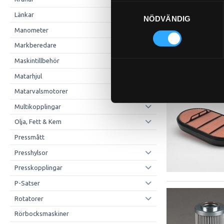
Samtyckesval
Länkar
NÖDVÄNDIG
Manometer
Markberedare
Maskintillbehör
Matarhjul
Matarvalsmotorer
Multikopplingar
Olja, Fett & Kem
Pressmått
Presshylsor
Presskopplingar
P-Satser
Rotatorer
Rörbocksmaskiner