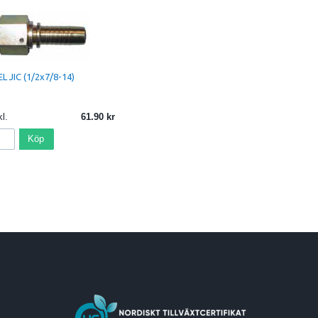
L JIC (1/2x7/8-14)
l.
61.90
Köp