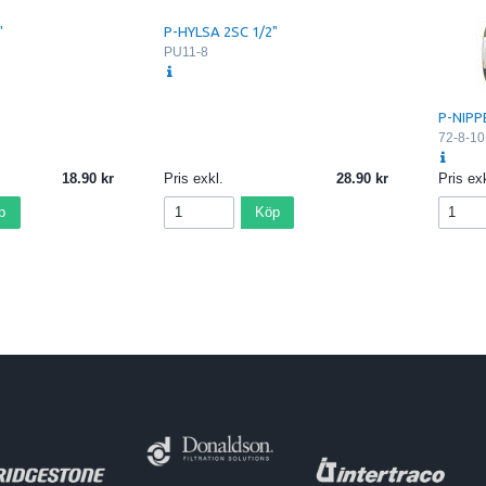
"
P-HYLSA 2SC 1/2"
PU11-8
P-NIPPE
72-8-10
18.90
Pris exkl.
28.90
Pris exk
p
Köp