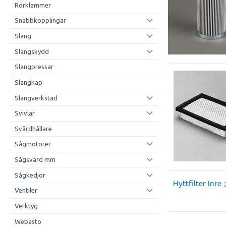
Rörklammer
Snabbkopplingar
Slang
Slangskydd
Slangpressar
Slangkap
Slangverkstad
Svivlar
Svärdhållare
Sågmotorer
Sågsvärd mm
Sågkedjor
Hyttfilter Inre
Ventiler
Verktyg
Webasto