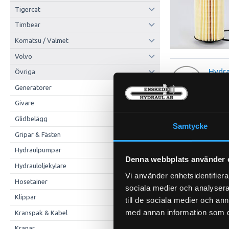
Tigercat
Timbear
Komatsu / Valmet
Volvo
Hydra
Övriga
Generatorer
Seal M
Outer 
Givare
Inner 
Glidbelägg
Overal
Samtycke
Gripar & Fästen
Hydraulpumpar
Denna webbplats använder 
Hydrauloljekylare
Vi använder enhetsidentifierar
Hosetainer
sociala medier och analysera 
Klippar
till de sociala medier och a
med annan information som du 
Kranspak & Kabel
Kranar