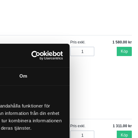
Pris exkl.
1 580.00
Köp
Om
andahålla funktioner för
n information från din enhet
 tur kombinera informationen
Pris exkl.
1 311.00
deras tjänster.
Köp