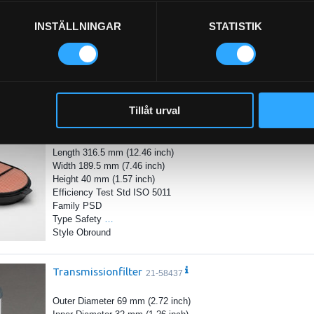
Length 331.7 mm (13.06 inch)
Width 203 mm (7.99 inch)
INSTÄLLNINGAR
STATISTIK
Height 186.6 mm (7.35 inch)
Efficiency Up to 99.95%
Efficiency Test Std ISO 5011
Family PSD
…
Type Primary
Tillåt urval
Luftfilter Powercore Säkerhet
21-1560
Length 316.5 mm (12.46 inch)
Width 189.5 mm (7.46 inch)
Height 40 mm (1.57 inch)
Efficiency Test Std ISO 5011
Family PSD
Type Safety
…
Style Obround
Transmissionfilter
21-58437
Outer Diameter 69 mm (2.72 inch)