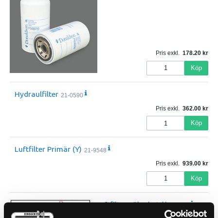
Pris exkl.
178.20
Köp
Hydraulfilter
21-0590
Pris exkl.
362.00
Köp
Luftfilter Primär (Y)
21-9548
Pris exkl.
939.00
Köp
Luftfilter Säkerhet (I)
21-L31