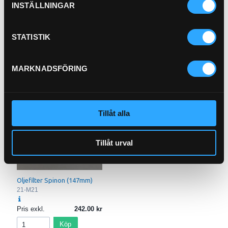
92-8
INSTÄLLNINGAR
Plastpropp Inv (3/8)
KS-6
STATISTIK
Pris exkl.
46.90
Pris exkl.
4.00
Köp
Köp
MARKNADSFÖRING
Tillåt alla
Tillåt urval
Oljefilter Spinon (147mm)
21-M21
Pris exkl.
242.00
Köp