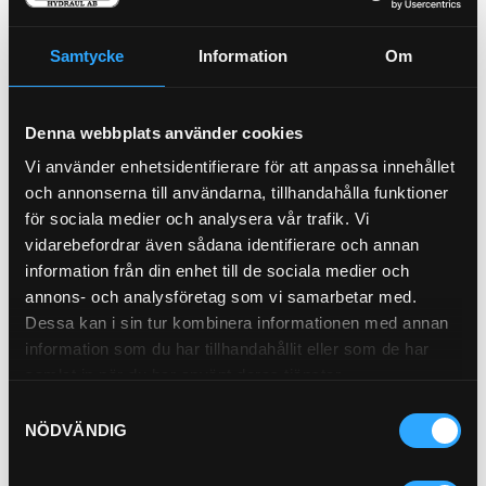
Pris exkl.
336.00
Köp
Samtycke
Information
Om
Servofilter
21-9442
Denna webbplats använder cookies
Pris exkl.
131.00
Vi använder enhetsidentifierare för att anpassa innehållet
Köp
och annonserna till användarna, tillhandahålla funktioner
för sociala medier och analysera vår trafik. Vi
Hyttfilter
21-2573
vidarebefordrar även sådana identifierare och annan
Pris exkl.
446.00
information från din enhet till de sociala medier och
Köp
annons- och analysföretag som vi samarbetar med.
Dessa kan i sin tur kombinera informationen med annan
information som du har tillhandahållit eller som de har
samlat in när du har använt deras tjänster.
Samtyckesval
NÖDVÄNDIG
P-NIPPEL BSP (1/2)