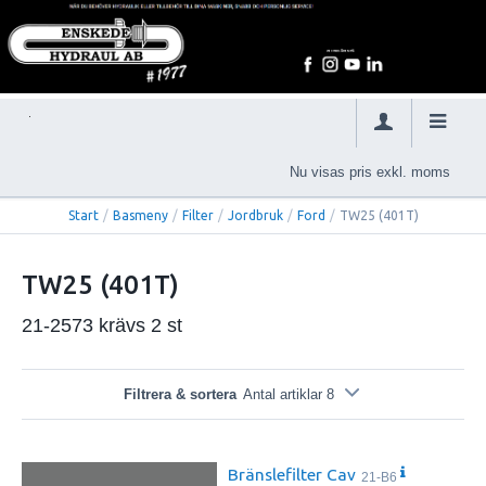
Nu visas pris exkl. moms
Start
/
Basmeny
/
Filter
/
Jordbruk
/
Ford
/
TW25 (401T)
TW25 (401T)
21-2573 krävs 2 st
Filtrera & sortera
Antal artiklar 8
Bränslefilter Cav
21-B6