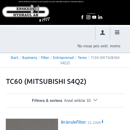
Nu visas pris exkl. moms
Start
/
Basmeny
/
Filter
/
Entreprenad
/
Terex
/
TC60 (MITSUBISHI
S4Q2)
TC60 (MITSUBISHI S4Q2)
Filtrera & sortera
Antal artiklar 10
Bränslefilter
21-2406