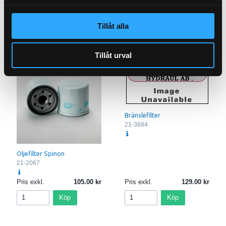
Pris exkl.
396.00
Köp
Tillåt alla
Tillåt urval
Bränslefilter
21-3684
Oljefilter Spinon
21-2067
Pris exkl.
105.00
Pris exkl.
129.00
Köp
Köp