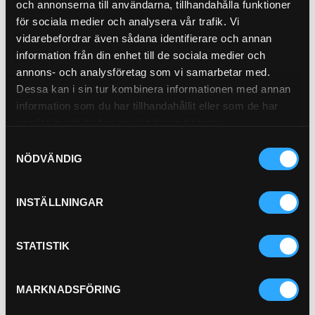
och annonserna till användarna, tillhandahålla funktioner
för sociala medier och analysera vår trafik. Vi
vidarebefordrar även sådana identifierare och annan
Pris exkl.
288.00
information från din enhet till de sociala medier och
Köp
annons- och analysföretag som vi samarbetar med.
Dessa kan i sin tur kombinera informationen med annan
Luftfilter
information som du har tillhandahållit eller som de har
21-0024
samlat in när du har använt deras tjänster.
Attributes
Samtyckesval
NÖDVÄNDIG
Outer Diameter 64 mm (2.52 inch)
Inner Diameter 49 mm (1.93 inch)
Length 302 mm (11.89 inch)
INSTÄLLNINGAR
Efficiency Test Std ISO 5011
…
Primary Application ATLAS COPC
Pris exkl.
348.00
STATISTIK
Köp
MARKNADSFÖRING
Andingsfilter
21-21201