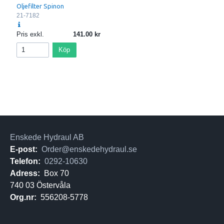
Oljefilter Spinon
21-7182
Pris exkl.
141.00
Köp
Enskede Hydraul AB
E-post:
Order@enskedehydraul.se
Telefon:
0292-10630
Adress:
Box 70
740 03 Östervåla
Org.nr:
556208-5778