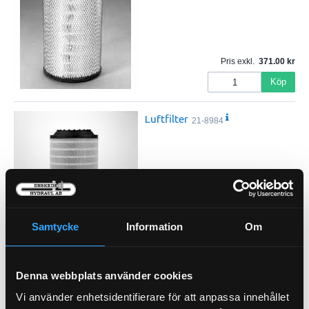
Pris exkl.
371.00
Köp
Luftfilter
21-8984
Pris exkl.
417.00
Samtycke
Information
Om
Köp
Luftfilter
21-5298
Denna webbplats använder cookies
Vi använder enhetsidentifierare för att anpassa innehållet