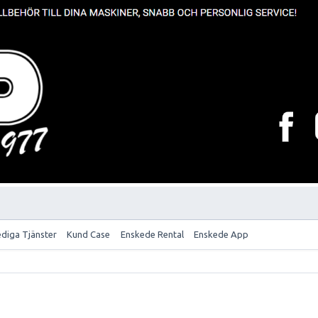
ediga Tjänster
Kund Case
Enskede Rental
Enskede App