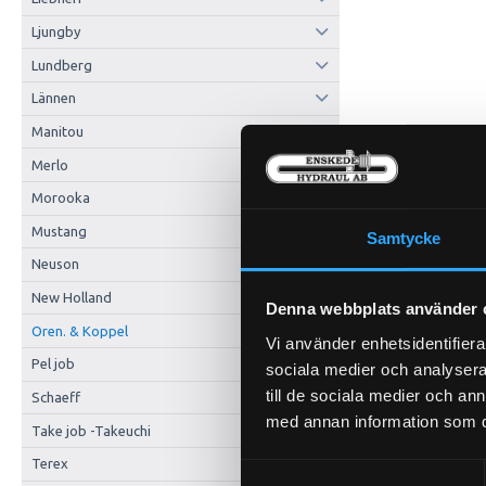
Ljungby
Lundberg
Lännen
Manitou
Merlo
Morooka
Mustang
Samtycke
Neuson
New Holland
Denna webbplats använder 
Oren. & Koppel
Vi använder enhetsidentifierar
Pel job
sociala medier och analysera 
till de sociala medier och a
Schaeff
med annan information som du 
Take job -Takeuchi
Terex
Samtyckesval