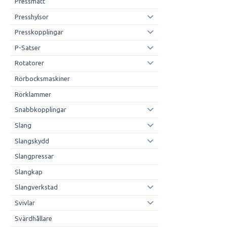
Pressmått
Presshylsor
Presskopplingar
P-Satser
Rotatorer
Rörbocksmaskiner
Rörklammer
Snabbkopplingar
Slang
Slangskydd
Slangpressar
Slangkap
Slangverkstad
Svivlar
Svärdhållare