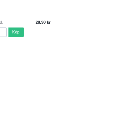
l.
28.90
Köp