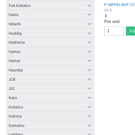
P-NIPPEL BSP (1/
Fiat Kobelco
92-8
Hanix
Pris exkl.
Hitachi
Kö
Huddig
Hydrema
Hymac
Hymas
Hyundai
JCB
JLG
Kato
Kobelco
Kubota
Komatsu
Liebherr