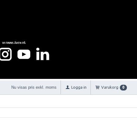
Nu visas pris exkl. moms
Logga in
Varukorg
0