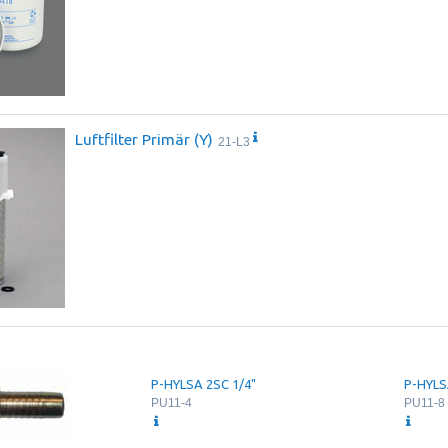
Luftfilter Primär (Y)
21-L3
P-HYLSA 2SC 1/4"
P-HYLS
PU11-4
PU11-8