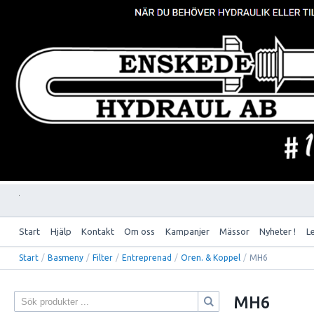
Start
Hjälp
Kontakt
Om oss
Kampanjer
Mässor
Nyheter !
L
Start
/
Basmeny
/
Filter
/
Entreprenad
/
Oren. & Koppel
/
MH6
MH6