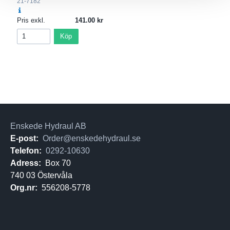
21-7182
Pris exkl.
141.00
Köp
Enskede Hydraul AB
E-post:
Order@enskedehydraul.se
Telefon:
0292-10630
Adress:
Box 70
740 03 Östervåla
Org.nr:
556208-5778