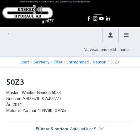
Nu visas pris exkl. moms
Start
/
Basmeny
/
Filter
/
Entreprenad
/
Neuson
/
50Z3
50Z3
Maskin: Wacker Neuson 50z3
Serie nr: AH00579- & AJ02777-
År: 2014
Motornr: Yanmar 4TNV88 -BPNS
Filtrera & sortera
Antal artiklar 9