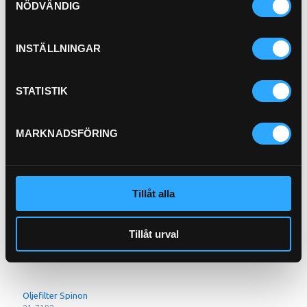
NÖDVÄNDIG
Köp
INSTÄLLNINGAR
STATISTIK
MARKNADSFÖRING
Bränslefilter
21-3684
Oljefilter Spinon
Tillåt alla
21-2067
Pris exkl.
105.00
Pris exkl.
129.00
Tillåt urval
Köp
Köp
Oljefilter Spinon