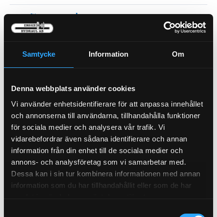
Hyttfilter
21-46445
Pris exkl.
54.00
Köp
Samtycke
Information
Om
Hyttfilter AC
21-46444
Pris exkl.
84.00
Denna webbplats använder cookies
Köp
Vi använder enhetsidentifierare för att anpassa innehållet
och annonserna till användarna, tillhandahålla funktioner
Hydraulfilter
för sociala medier och analysera vår trafik. Vi
21-13627
vidarebefordrar även sådana identifierare och annan
Pris exkl.
1 810.00
information från din enhet till de sociala medier och
Köp
annons- och analysföretag som vi samarbetar med.
Dessa kan i sin tur kombinera informationen med annan
information som du har tillhandahållit eller som de har
Avluftsfilter
21-13403
samlat in när du har använt deras tjänster.
Pris exkl.
490.00
Samtyckesval