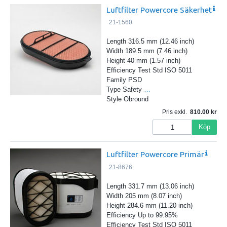
Luftfilter Powercore Säkerhet
21-1560
Length 316.5 mm (12.46 inch)
Width 189.5 mm (7.46 inch)
Height 40 mm (1.57 inch)
Efficiency Test Std ISO 5011
Family PSD
Type Safety
…
Style Obround
Pris exkl.
810.00
Köp
Luftfilter Powercore Primär
21-8676
Length 331.7 mm (13.06 inch)
Width 205 mm (8.07 inch)
Height 284.6 mm (11.20 inch)
Efficiency Up to 99.95%
Efficiency Test Std ISO 5011