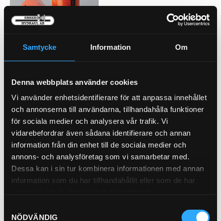
Pris exkl.
565.00
Köp
Samtycke
Information
Om
Adbluefilter
Denna webbplats använder cookies
(95.4mm)
21-546
Vi använder enhetsidentifierare för att anpassa innehållet
och annonserna till användarna, tillhandahålla funktioner
Inner Diameter 20.5 mm
för sociala medier och analysera vår trafik. Vi
(0.81 inch)
vidarebefordrar även sådana identifierare och annan
Overall Length 95.4 mm
(3.76 inch)
information från din enhet till de sociala medier och
Outer Diameter 48.4 mm
annons- och analysföretag som vi samarbetar med.
(1.91 inch)
…
Dessa kan i sin tur kombinera informationen med annan
Length 87.8 mm (3.76
information som du har tillhandahållit eller som de har
inch)
samlat in när du har använt deras tjänster.
Pris exkl.
531.00
Samtyckesval
Köp
NÖDVÄNDIG