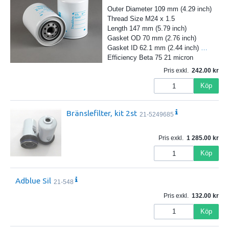
Outer Diameter 109 mm (4.29 inch)
Thread Size M24 x 1.5
Length 147 mm (5.79 inch)
Gasket OD 70 mm (2.76 inch)
Gasket ID 62.1 mm (2.44 inch)
…
Efficiency Beta 75 21 micron
Pris exkl.
242.00
Köp
Bränslefilter, kit 2st
21-5249685
Pris exkl.
1 285.00
Köp
Adblue Sil
21-548
Pris exkl.
132.00
Köp