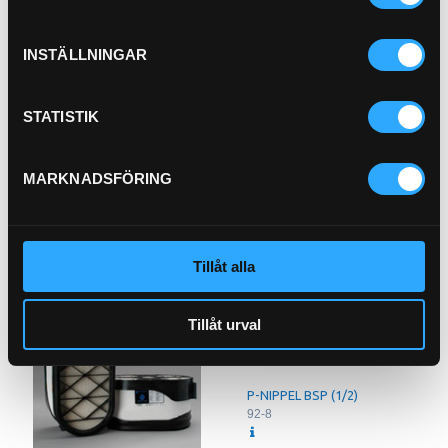
Hydraulfilter
21-H21M
INSTÄLLNINGAR
STATISTIK
MARKNADSFÖRING
Pris exkl.
1 259.00
Köp
Tillåt alla
Tillåt urval
P-NIPPEL BSP (1/2)
92-8