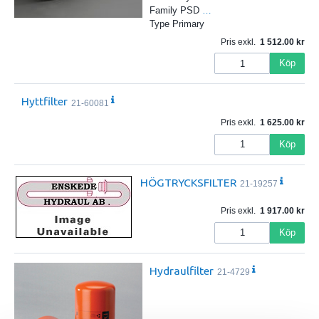
Family PSD
…
Type Primary
Pris exkl.
1 512.00
Köp
Hyttfilter
21-60081
Pris exkl.
1 625.00
Köp
HÖGTRYCKSFILTER
21-19257
Pris exkl.
1 917.00
Köp
Hydraulfilter
21-4729