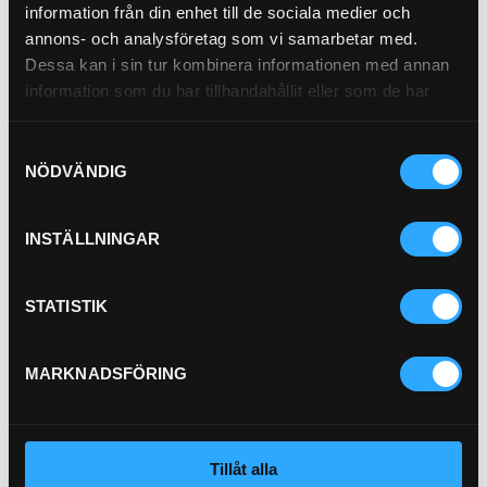
Hydraulfilter
information från din enhet till de sociala medier och
21-4729
annons- och analysföretag som vi samarbetar med.
Dessa kan i sin tur kombinera informationen med annan
information som du har tillhandahållit eller som de har
samlat in när du har använt deras tjänster.
Samtyckesval
Pris exkl.
565.00
NÖDVÄNDIG
Köp
INSTÄLLNINGAR
P-HYLSA 2SC 1/2"
PU11-8
STATISTIK
MARKNADSFÖRING
P-HYLSA R2/R9 3/4
P21-12
Pris exkl.
28.90
Pris exkl.
47.00
Tillåt alla