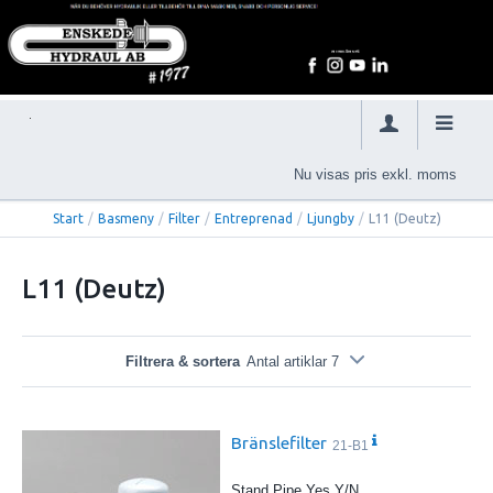
Nu visas pris exkl. moms
Start
/
Basmeny
/
Filter
/
Entreprenad
/
Ljungby
/
L11 (Deutz)
L11 (Deutz)
Filtrera & sortera
Antal artiklar 7
Bränslefilter
21-B1
Stand Pipe Yes Y/N