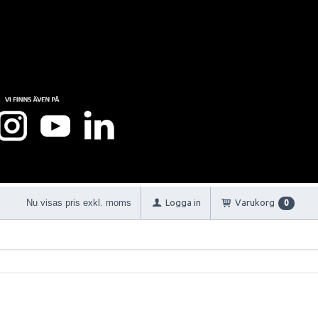
Nu visas pris exkl. moms
Logga in
Varukorg
0