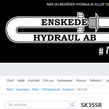
Start
Hjälp
Kontakt
Om oss
Kampanjer
Mässor
Nyheter !
L
Start
/
Basmeny
/
Filter
/
Entreprenad
/
Kobelco
/
SK35SR
SK35SR