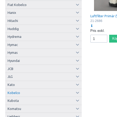
Fiat Kobelco
Hanix
Luftfilter Primär (
Hitachi
21-2686
Huddig
Pris exkl.
Hydrema
Kö
Hymac
Hymas
Hyundai
JCB
JLG
Kato
Kobelco
Kubota
Komatsu
Liebherr