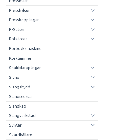
Pressmått
Presshylsor
Presskopplingar
P-Satser
Rotatorer
Rörbocksmaskiner
Rörklammer
Snabbkopplingar
Slang
Slangskydd
Slangpressar
Slangkap
Slangverkstad
Svivlar
Svärdhållare