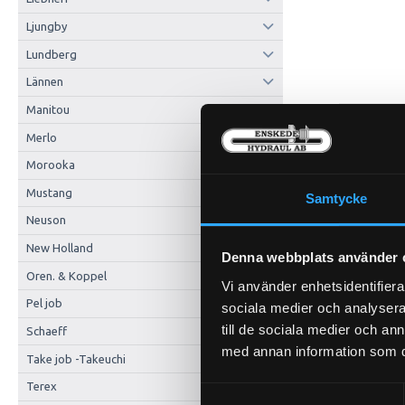
Ljungby
Lundberg
Lännen
Manitou
Merlo
Morooka
Mustang
Samtycke
Neuson
New Holland
Denna webbplats använder 
Oren. & Koppel
Vi använder enhetsidentifierar
Pel job
sociala medier och analysera 
till de sociala medier och a
Schaeff
med annan information som du 
Take job -Takeuchi
Terex
Samtyckesval