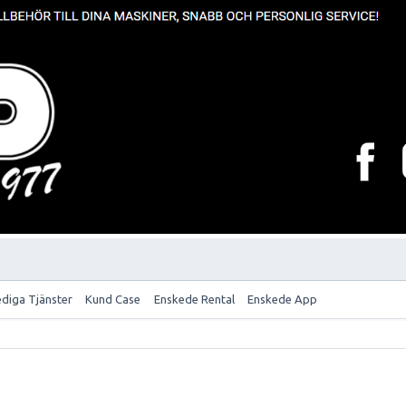
ediga Tjänster
Kund Case
Enskede Rental
Enskede App