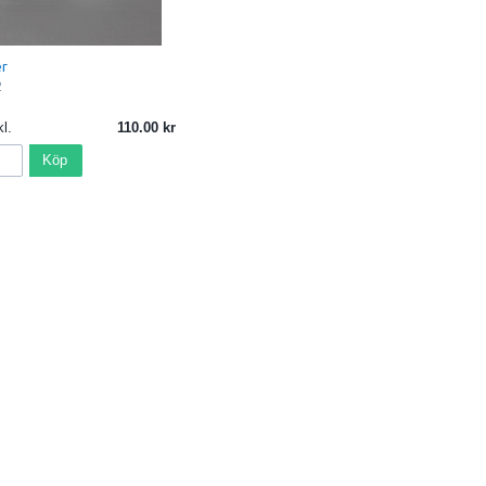
er
2
l.
110.00
Köp