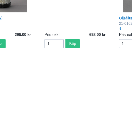
Y)
Oljefilt
21-016
296.00
Pris exkl.
692.00
Pris exk
p
Köp