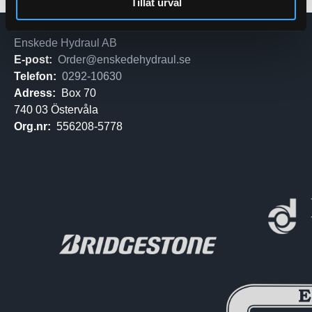
Tillåt urval
Enskede Hydraul AB
E-post:
Order@enskedehydraul.se
Telefon:
0292-10630
Adress:
Box 70
740 03 Östervåla
Org.nr:
556208-5778