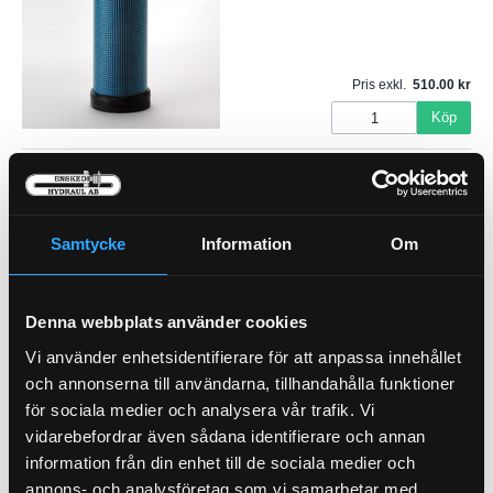
Pris exkl.
510.00
Köp
Samtycke
Information
Om
Denna webbplats använder cookies
Vi använder enhetsidentifierare för att anpassa innehållet
Andingsfilter
och annonserna till användarna, tillhandahålla funktioner
21-8011
Bränslefilter Insats
för sociala medier och analysera vår trafik. Vi
21-3159
vidarebefordrar även sådana identifierare och annan
information från din enhet till de sociala medier och
Pris exkl.
305.00
Pris exkl.
162.00
annons- och analysföretag som vi samarbetar med.