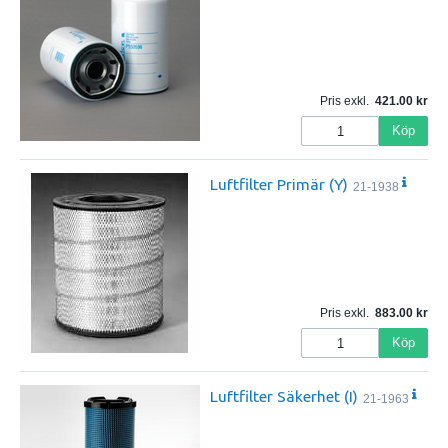
Pris exkl.
421.00
Köp
Luftfilter Primär (Y)
21-1938
Pris exkl.
883.00
Köp
Luftfilter Säkerhet (I)
21-1963