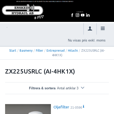
Nu visas pris exkl. moms
Start
/
Basmeny
/
Filter
/
Entreprenad
/
Hitachi
/
ZX225USRLC (AI-
4HK1X)
ZX225USRLC (AI-4HK1X)
Filtrera & sortera
Antal artiklar 3
Oljefilter
21-0596