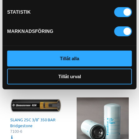
Köp
STATISTIK
Luft/Olje separatorfilter
21-16751
Pris exkl.
1 593.00
MARKNADSFÖRING
Köp
FILTER
21-08015
Tillåt alla
Pris exkl.
253.00
Köp
Tillåt urval
SLANG 2SC 3/8" 350 BAR
Bridgestone
7100-6