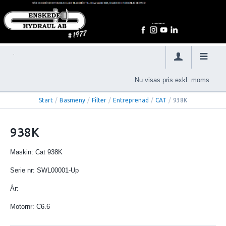
Nu visas pris exkl. moms
Start
/
Basmeny
/
Filter
/
Entreprenad
/
CAT
/
938K
938K
Maskin: Cat 938K
Serie nr: SWL00001-Up
År:
Motornr: C6.6