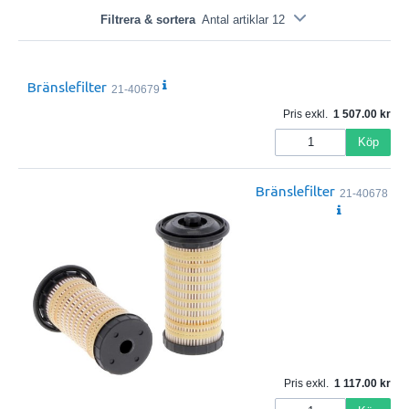
Filtrera & sortera
Antal artiklar 12
Bränslefilter
21-40679
Pris exkl.
1 507.00
Köp
Bränslefilter
21-40678
Pris exkl.
1 117.00