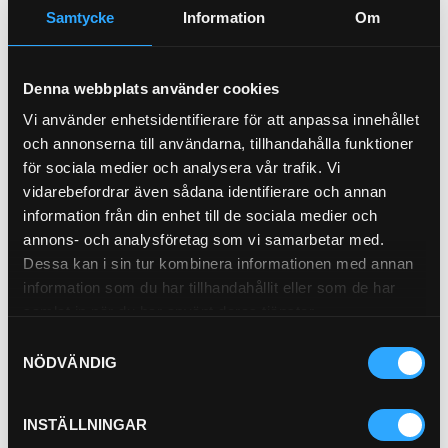
Samtycke
Information
Om
Köp
Hyttfilter
21-90312
Denna webbplats använder cookies
Pris exkl.
314.82
Vi använder enhetsidentifierare för att anpassa innehållet
Köp
och annonserna till användarna, tillhandahålla funktioner
för sociala medier och analysera vår trafik. Vi
Transmissionfilter
vidarebefordrar även sådana identifierare och annan
21-6552
information från din enhet till de sociala medier och
annons- och analysföretag som vi samarbetar med.
Dessa kan i sin tur kombinera informationen med annan
information som du har tillhandahållit eller som de har
samlat in när du har använt deras tjänster.
Pris exkl.
572.00
Samtyckesval
Köp
NÖDVÄNDIG
Hydraulfilter Insats
21-66280
INSTÄLLNINGAR
Pris exkl.
866.70