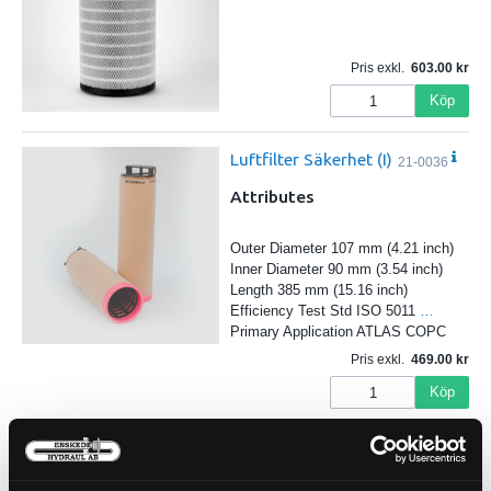
Pris exkl.
603.00
Köp
Luftfilter Säkerhet (I)
21-0036
Attributes
Outer Diameter 107 mm (4.21 inch)
Inner Diameter 90 mm (3.54 inch)
Length 385 mm (15.16 inch)
Efficiency Test Std ISO 5011
…
Primary Application ATLAS COPC
Pris exkl.
469.00
Köp
Hyttfilter
21-90315
Pris exkl.
394.20