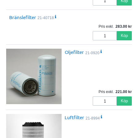
Köp
Bränslefilter
21-40718
Pris exkl.
283.00
Köp
Oljefilter
21-0920
Pris exkl.
221.00
Köp
Luftfilter
21-8994