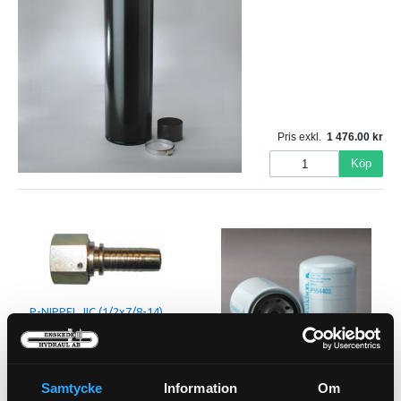
Pris exkl.
1 476.00
Köp
P-NIPPEL JIC (1/2x7/8-14)
72-8-10
Samtycke
Information
Om
Oljefilter