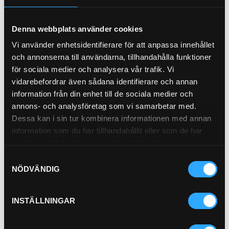
21-M111
Pris exkl.
61.90
Pris exkl.
160.00
Denna webbplats använder cookies
Köp
Köp
Vi använder enhetsidentifierare för att anpassa innehållet
och annonserna till användarna, tillhandahålla funktioner
för sociala medier och analysera vår trafik. Vi
vidarebefordrar även sådana identifierare och annan
information från din enhet till de sociala medier och
annons- och analysföretag som vi samarbetar med.
P-NIPPEL BSP (1/2)
Dessa kan i sin tur kombinera informationen med annan
92-8
information som du har tillhandahållit eller som de har
samlat in när du har använt deras tjänster.
Pris exkl.
46.90
Samtyckesval
Köp
NÖDVÄNDIG
INSTÄLLNINGAR