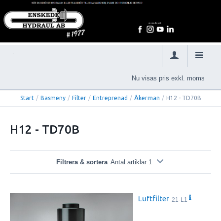
Nu visas pris exkl. moms
Start
/
Basmeny
/
Filter
/
Entreprenad
/
Åkerman
/
H12 - TD70B
H12 - TD70B
Filtrera & sortera
Antal artiklar 1
Luftfilter
21-L1