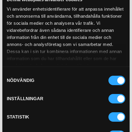
27-06-06
STÄLLB (11/16-
7
152.00
Vi använder enhetsidentifierare för att anpassa innehållet
16)
och annonserna till användarna, tillhandahålla funktioner
ORFS 90*
för sociala medier och analysera vår trafik. Vi
27-08-08
STÄLLB (13/16-
11
192.00
vidarebefordrar även sådana identifierare och annan
16)
information från din enhet till de sociala medier och
annons- och analysföretag som vi samarbetar med.
ORFS 90*
Dessa kan i sin tur kombinera informationen med annan
27-12-12
STÄLLB
0
332.00
(1.3/16-12)
information som du har tillhandahållit eller som de har
samlat in när du har använt deras tjänster.
ORFS 90*
Samtyckesval
27-16-16
STÄLLB
1
503.00
NÖDVÄNDIG
(1.7/16-12)
ADAPT 90
4-04-04
4
54.00
INSTÄLLNINGAR
ORFS (9/16-18)
ADAPT 90
4-06-06
ORFS (11/16-
0
64.00
STATISTIK
16)
ADAPT 90