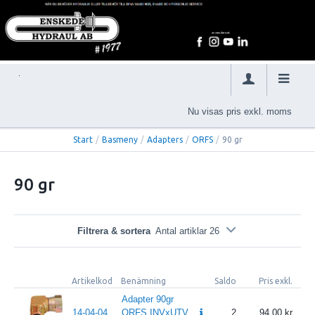
Nu visas pris exkl. moms
Start
/
Basmeny
/
Adapters
/
ORFS
/
90 gr
90 gr
Filtrera & sortera
Antal artiklar 26
Artikelkod
Benämning
Saldo
Pris exkl.
Adapter 90gr
14-04-04
ORFS INVxUTV
2
94.00