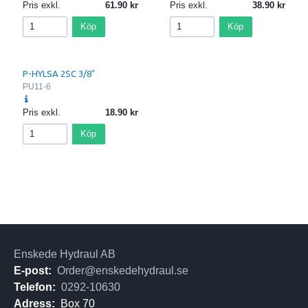
Pris exkl.
61.90
Pris exkl.
38.90
Köp
Köp
P-HYLSA 2SC 3/8"
PU11-6
Pris exkl.
18.90
Köp
Enskede Hydraul AB
E-post:
Order@enskedehydraul.se
Telefon:
0292-10630
Adress:
Box 70