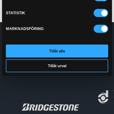
STATISTIK
MARKNADSFÖRING
Enskede Hydraul AB
E-post:
Order@enskedehydraul.se
Telefon:
0292-10630
Tillåt alla
Adress:
Box 70
740 03 Östervåla
Org.nr:
556208-5778
Tillåt urval