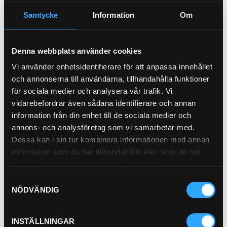
Samtycke
Information
Om
SLANG 4-WS 1" 420BAR R15
P-NIPPEL BSP (1/2)
Bridgestone
92-8
11900-16
Denna webbplats använder cookies
Pris exkl.
1 199.00
Pris exkl.
46.90
Vi använder enhetsidentifierare för att anpassa innehållet
Köp
Köp
och annonserna till användarna, tillhandahålla funktioner
för sociala medier och analysera vår trafik. Vi
vidarebefordrar även sådana identifierare och annan
information från din enhet till de sociala medier och
annons- och analysföretag som vi samarbetar med.
Dessa kan i sin tur kombinera informationen med annan
SLANG 4-WS 3/4" 420BAR
information som du har tillhandahållit eller som de har
R15 Bridgestone
samlat in när du har använt deras tjänster.
11900-12
Samtyckesval
NÖDVÄNDIG
Pris exkl.
799.00
Köp
INSTÄLLNINGAR