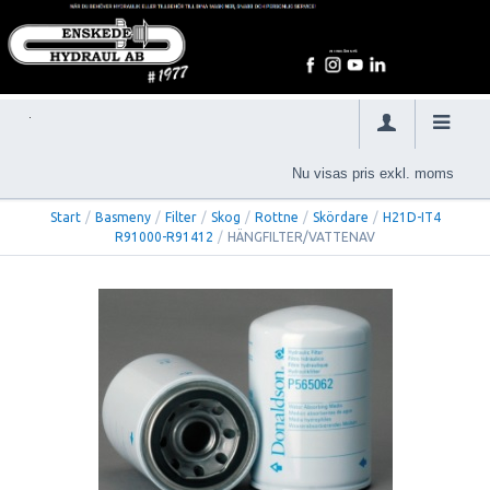
Nu visas pris exkl. moms
Start
/
Basmeny
/
Filter
/
Skog
/
Rottne
/
Skördare
/
H21D-IT4
R91000-R91412
/
HÄNGFILTER/VATTENAV