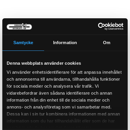
Samtycke
Information
Om
Denna webbplats använder cookies
Vi använder enhetsidentifierare för att anpassa innehållet
Presshylsa BST 3/8"
Bränslefilter Vattensep.
PU23-6
och annonserna till användarna, tillhandahålla funktioner
21-1302
för sociala medier och analysera vår trafik. Vi
Pris exkl.
29.90
Pris exkl.
662.00
vidarebefordrar även sådana identifierare och annan
Köp
Köp
information från din enhet till de sociala medier och
annons- och analysföretag som vi samarbetar med.
Dessa kan i sin tur kombinera informationen med annan
information som du har tillhandahållit eller som de har
samlat in när du har använt deras tjänster.