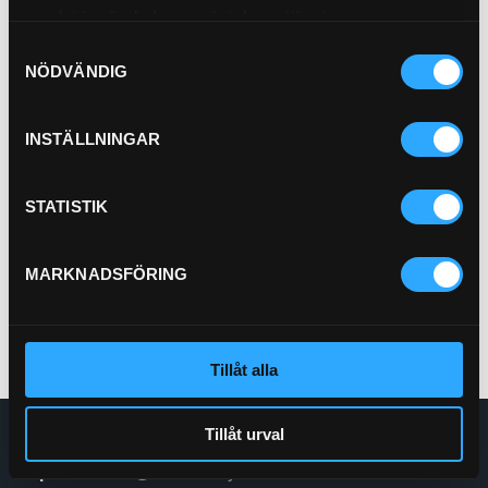
samlat in när du har använt deras tjänster.
Samtyckesval
NÖDVÄNDIG
INSTÄLLNINGAR
Bränslefilter
21-B1
STATISTIK
Pris exkl.
140.00
Köp
MARKNADSFÖRING
Tillåt alla
Tillåt urval
Enskede Hydraul AB
E-post:
Order@enskedehydraul.se