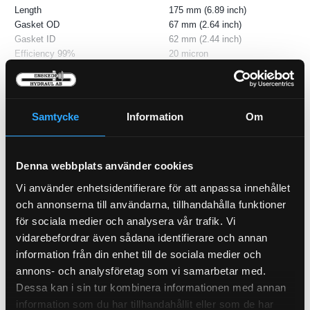
Length
175 mm (6.89 inch)
Gasket OD
67 mm (2.64 inch)
Gasket ID
62 mm (2.44 inch)
Efficiency 99%
20 micron
Anti-Drainback Valve
Yes
Bypass Valve
Läs mer ...
Yes
Bypass Valve Setting LR
2.5 bar (36 psi)
Media Type
Cellulose
Samtycke
Information
Om
Type
Full-Flow
Style
Spin-On
Primary Application
VALMET 836136342
Denna webbplats använder cookies
P-NIPPEL BSP (3/8)
P-NIPPEL BSP (1/2)
Vi använder enhetsidentifierare för att anpassa innehållet
92-6
92-8
och annonserna till användarna, tillhandahålla funktioner
för sociala medier och analysera vår trafik. Vi
Pris exkl.
36.90
Pris exkl.
46.90
vidarebefordrar även sådana identifierare och annan
Köp
Köp
information från din enhet till de sociala medier och
annons- och analysföretag som vi samarbetar med.
Dessa kan i sin tur kombinera informationen med annan
information som du har tillhandahållit eller som de har